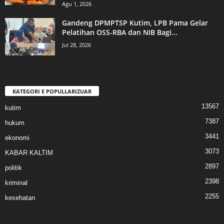
Agu 1, 2026
Gandeng DPMPTSP Kutim, LPB Pama Gelar
Pelatihan OSS-RBA dan NIB Bagi...
Jul 28, 2026
KATEGORI E POPULLARIZUAR
13567
kutim
7387
hukum
3441
ekonomi
3073
KABAR KALTIM
2897
politik
2398
kriminal
2255
kesehatan