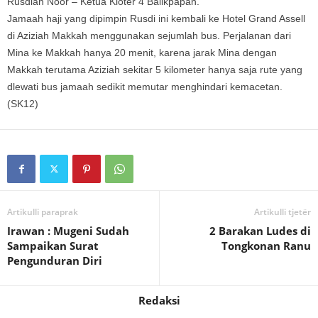
Rusdian Noor – Ketua Kloter 4 Balikpapan.
Jamaah haji yang dipimpin Rusdi ini kembali ke Hotel Grand Assell
di Aziziah Makkah menggunakan sejumlah bus. Perjalanan dari
Mina ke Makkah hanya 20 menit, karena jarak Mina dengan
Makkah terutama Aziziah sekitar 5 kilometer hanya saja rute yang
dlewati bus jamaah sedikit memutar menghindari kemacetan.
(SK12)
Artikulli paraprak
Artikulli tjetër
Irawan : Mugeni Sudah
2 Barakan Ludes di
Sampaikan Surat
Tongkonan Ranu
Pengunduran Diri
Redaksi