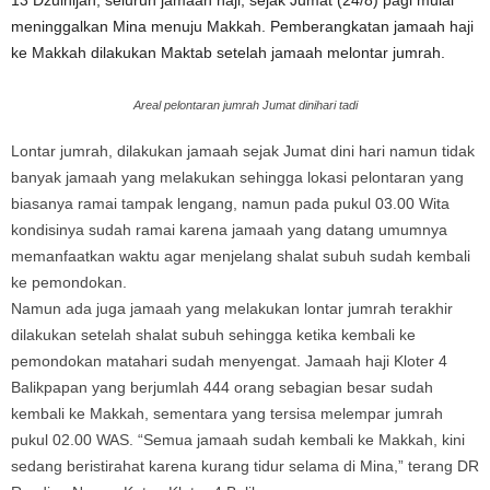
13 Dzulhijah, seluruh jamaah haji, sejak Jumat (24/8) pagi mulai
meninggalkan Mina menuju Makkah. Pemberangkatan jamaah haji
ke Makkah dilakukan Maktab setelah jamaah melontar jumrah.
Areal pelontaran jumrah Jumat dinihari tadi
Lontar jumrah, dilakukan jamaah sejak Jumat dini hari namun tidak
banyak jamaah yang melakukan sehingga lokasi pelontaran yang
biasanya ramai tampak lengang, namun pada pukul 03.00 Wita
kondisinya sudah ramai karena jamaah yang datang umumnya
memanfaatkan waktu agar menjelang shalat subuh sudah kembali
ke pemondokan.
Namun ada juga jamaah yang melakukan lontar jumrah terakhir
dilakukan setelah shalat subuh sehingga ketika kembali ke
pemondokan matahari sudah menyengat. Jamaah haji Kloter 4
Balikpapan yang berjumlah 444 orang sebagian besar sudah
kembali ke Makkah, sementara yang tersisa melempar jumrah
pukul 02.00 WAS. “Semua jamaah sudah kembali ke Makkah, kini
sedang beristirahat karena kurang tidur selama di Mina,” terang DR