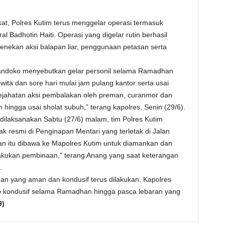
, Polres Kutim terus menggelar operasi termasuk
 Badhotin Haiti. Operasi yang digelar rutin berhasil
ekan aksi balapan liar, penggunaan petasan serta
iandoko menyebutkan gelar personil selama Ramadhan
wita dan sore hari mulai jam pulang kantor serta usai
 kejahatan aksi pembalakan oleh preman, curanmor dan
 hingga usai sholat subuh,” terang kapolres, Senin (29/6).
dilaksanakan Sabtu (27/6) malam, tim Polres Kutim
 resmi di Penginapan Mentari yang terletak di Jalan
n itu dibawa ke Mapolres Kutim untuk diamankan dan
lakukan pembinaan,” terang Anang yang saat keterangan
.
han yang aman dan kondusif terus dilakukan. Kapolres
ap kondusif selama Ramadhan hingga pasca lebaran yang
9)