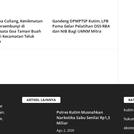
oa Cullang, Kenikmatan
Gandeng DPMPTSP Kutim, LPB
ersembunyi di
Pama Gelar Pelatihan OSS-RBA
sata Goa Taman Buah
dan NIB Bagi UMKM Mitra
i Kecamatan Teluk
n
ARTIKEL LAINNYA
KA
ar
kutim
Polres Kutim Musnahkan
in.
Narkotika Sabu Senilai Rp1,3
e,
huku
Miliar
ekon
Agu 2, 2026