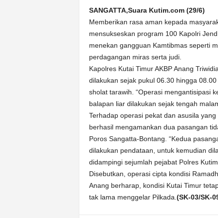
k
SANGATTA,Suara Kutim.com (29/6)
u
Memberikan rasa aman kepada masyarakat
r
a
mensukseskan program 100 Kapolri Jendral
t
menekan gangguan Kamtibmas seperti men
perdagangan miras serta judi.
Kapolres Kutai Timur AKBP Anang Triwid
dilakukan sejak pukul 06.30 hingga 08.00 
sholat tarawih. “Operasi mengantisipasi
balapan liar dilakukan sejak tengah malam
Terhadap operasi pekat dan asusila yang 
berhasil mengamankan dua pasangan tidak
Poros Sangatta-Bontang. “Kedua pasanga
dilakukan pendataan, untuk kemudian di
didampingi sejumlah pejabat Polres Kutim
Disebutkan, operasi cipta kondisi Ramad
Anang berharap, kondisi Kutai Timur tet
tak lama menggelar Pilkada.
(SK-03/SK-0