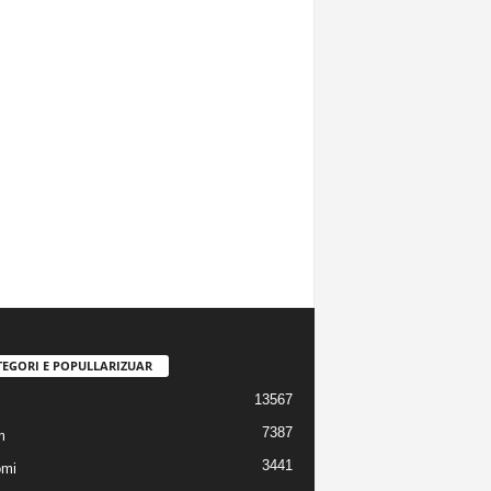
TEGORI E POPULLARIZUAR
13567
7387
m
3441
omi