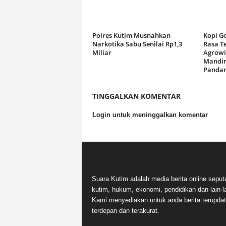
Polres Kutim Musnahkan
Kopi G
Narkotika Sabu Senilai Rp1,3
Rasa T
Miliar
Agrowi
Mandir
Panda
TINGGALKAN KOMENTAR
Login untuk meninggalkan komentar
Suara Kutim adalah media berita online seput
kutim, hukum, ekonomi, pendidikan dan lain-la
Kami menyediakan untuk anda berita terupdat
terdepan dan terakurat.