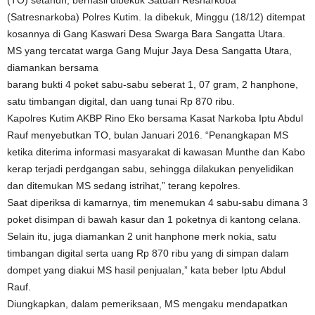
(TO) setahun, berhasil dibekuk Satuan Resnarkoba
(Satresnarkoba) Polres Kutim. Ia dibekuk, Minggu (18/12) ditempat
kosannya di Gang Kaswari Desa Swarga Bara Sangatta Utara.
MS yang tercatat warga Gang Mujur Jaya Desa Sangatta Utara,
diamankan bersama
barang bukti 4 poket sabu-sabu seberat 1, 07 gram, 2 hanphone,
satu timbangan digital, dan uang tunai Rp 870 ribu.
Kapolres Kutim AKBP Rino Eko bersama Kasat Narkoba Iptu Abdul
Rauf menyebutkan TO, bulan Januari 2016. “Penangkapan MS
ketika diterima informasi masyarakat di kawasan Munthe dan Kabo
kerap terjadi perdgangan sabu, sehingga dilakukan penyelidikan
dan ditemukan MS sedang istrihat,” terang kepolres.
Saat diperiksa di kamarnya, tim menemukan 4 sabu-sabu dimana 3
poket disimpan di bawah kasur dan 1 poketnya di kantong celana.
Selain itu, juga diamankan 2 unit hanphone merk nokia, satu
timbangan digital serta uang Rp 870 ribu yang di simpan dalam
dompet yang diakui MS hasil penjualan,” kata beber Iptu Abdul
Rauf.
Diungkapkan, dalam pemeriksaan, MS mengaku mendapatkan