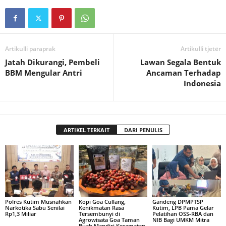
Artikulli paraprak
Artikulli tjetër
Jatah Dikurangi, Pembeli
Lawan Segala Bentuk
BBM Mengular Antri
Ancaman Terhadap
Indonesia
ARTIKEL TERKAIT
DARI PENULIS
Polres Kutim Musnahkan
Kopi Goa Cullang,
Gandeng DPMPTSP
Narkotika Sabu Senilai
Kenikmatan Rasa
Kutim, LPB Pama Gelar
Rp1,3 Miliar
Tersembunyi di
Pelatihan OSS-RBA dan
Agrowisata Goa Taman
NIB Bagi UMKM Mitra
Buah Mandiri Kecamatan