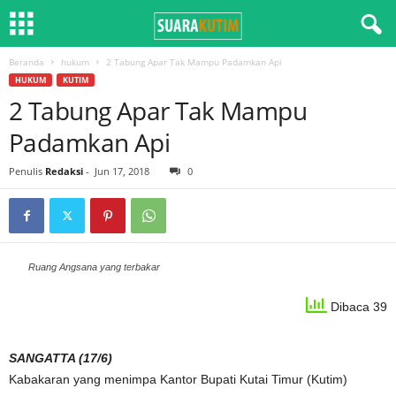
Beranda
hukum
2 Tabung Apar Tak Mampu Padamkan Api
HUKUM
KUTIM
2 Tabung Apar Tak Mampu
Padamkan Api
Penulis
Redaksi
-
Jun 17, 2018
0
Ruang Angsana yang terbakar
Dibaca 39
SANGATTA (17/6)
Kabakaran yang menimpa Kantor Bupati Kutai Timur (Kutim)