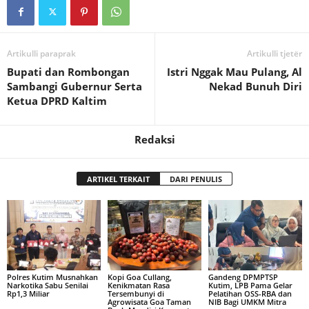
Artikulli paraprak
Artikulli tjetër
Bupati dan Rombongan
Istri Nggak Mau Pulang, Al
Sambangi Gubernur Serta
Nekad Bunuh Diri
Ketua DPRD Kaltim
Redaksi
ARTIKEL TERKAIT
DARI PENULIS
Polres Kutim Musnahkan
Kopi Goa Cullang,
Gandeng DPMPTSP
Narkotika Sabu Senilai
Kenikmatan Rasa
Kutim, LPB Pama Gelar
Rp1,3 Miliar
Tersembunyi di
Pelatihan OSS-RBA dan
Agrowisata Goa Taman
NIB Bagi UMKM Mitra