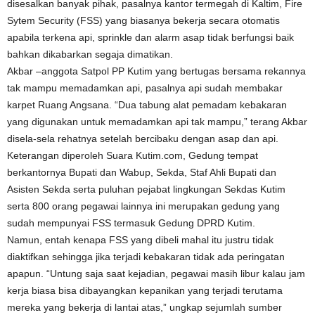
disesalkan banyak pihak, pasalnya kantor termegah di Kaltim, Fire
Sytem Security (FSS) yang biasanya bekerja secara otomatis
apabila terkena api, sprinkle dan alarm asap tidak berfungsi baik
bahkan dikabarkan segaja dimatikan.
Akbar –anggota Satpol PP Kutim yang bertugas bersama rekannya
tak mampu memadamkan api, pasalnya api sudah membakar
karpet Ruang Angsana. “Dua tabung alat pemadam kebakaran
yang digunakan untuk memadamkan api tak mampu,” terang Akbar
disela-sela rehatnya setelah bercibaku dengan asap dan api.
Keterangan diperoleh Suara Kutim.com, Gedung tempat
berkantornya Bupati dan Wabup, Sekda, Staf Ahli Bupati dan
Asisten Sekda serta puluhan pejabat lingkungan Sekdas Kutim
serta 800 orang pegawai lainnya ini merupakan gedung yang
sudah mempunyai FSS termasuk Gedung DPRD Kutim.
Namun, entah kenapa FSS yang dibeli mahal itu justru tidak
diaktifkan sehingga jika terjadi kebakaran tidak ada peringatan
apapun. “Untung saja saat kejadian, pegawai masih libur kalau jam
kerja biasa bisa dibayangkan kepanikan yang terjadi terutama
mereka yang bekerja di lantai atas,” ungkap sejumlah sumber