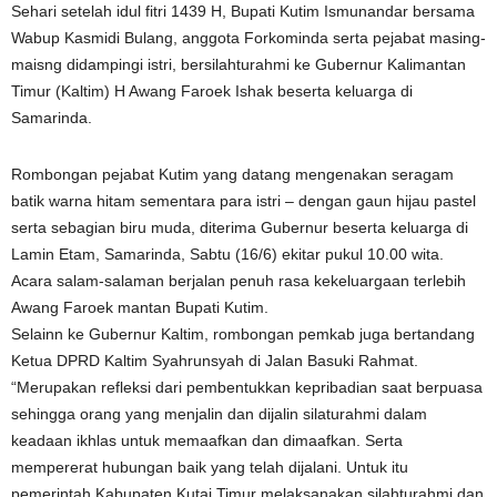
Sehari setelah idul fitri 1439 H, Bupati Kutim Ismunandar bersama
Wabup Kasmidi Bulang, anggota Forkominda serta pejabat masing-
maisng didampingi istri, bersilahturahmi ke Gubernur Kalimantan
Timur (Kaltim) H Awang Faroek Ishak beserta keluarga di
Samarinda.
Rombongan pejabat Kutim yang datang mengenakan seragam
batik warna hitam sementara para istri – dengan gaun hijau pastel
serta sebagian biru muda, diterima Gubernur beserta keluarga di
Lamin Etam, Samarinda, Sabtu (16/6) ekitar pukul 10.00 wita.
Acara salam-salaman berjalan penuh rasa kekeluargaan terlebih
Awang Faroek mantan Bupati Kutim.
Selainn ke Gubernur Kaltim, rombongan pemkab juga bertandang
Ketua DPRD Kaltim Syahrunsyah di Jalan Basuki Rahmat.
“Merupakan refleksi dari pembentukkan kepribadian saat berpuasa
sehingga orang yang menjalin dan dijalin silaturahmi dalam
keadaan ikhlas untuk memaafkan dan dimaafkan. Serta
mempererat hubungan baik yang telah dijalani. Untuk itu
pemerintah Kabupaten Kutai Timur melaksanakan silahturahmi dan