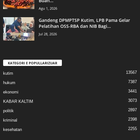
Buah...
Agu 1, 2026
Gandeng DPMPTSP Kutim, LPB Pama Gelar
Pelatihan OSS-RBA dan NIB Bagi...
Jul 28, 2026
KATEGORI E POPULLARIZUAR
13567
kutim
7387
hukum
3441
ekonomi
3073
KABAR KALTIM
2897
politik
2398
kriminal
2255
kesehatan