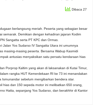
Dibaca 27
dugaan berlangsung meriah. Peserta yang sebagian besar
i semarak. Demikian dengan kehadiran jajaran Kodim
, PN Sangatta serta PT KPC dan Ormas.
ri Jalan Yos Sudarso IV Sangatta Utara ini umumnya
has masing-masing peserta. Bersama Wabup Kasmidi
tampak antusias menyaksikan satu persatu kendaraan hias
an Porprop Kaltim yang akan di laksanakan di Kutai Timur,
dalam rangka HUT Kemerdekaan RI ke 73 ini menandakan
a Ismunandar sebelum mengibarkan bendera star.
l hias dan 150 sepeda motor ini melibatkan 650 orang,
rno Hatta, sepanjang Yos Sudarso, dan berakhhir di Kantor