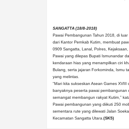
n
&
A
k
SANGATTA (18/8-2018)
u
Pawai Pembangunan Tahun 2018, di luar 
r
a
dari Kantor Pemkab Kutim, membuat pawa
t
0909 Sangatta, Lanal, Polres, Kejaksaan
Pawai yang dilepas Bupati Ismunandar da
kendaraan hias yang menampilkan ciri k
Bulang, serta jajaran Forkominda, Ismu 
yang melintas.
“Mari kita sukseskan Asean Games XVIII d
banyaknya peserta pawai pembangunan 
semangat membangun rakyat Kutim,” kat
Pawai pembangunan yang diikuti 250 mobi
sementara rute yang dilewati Jalan Soeka
Kecamatan Sangatta Utara.
(SK5)