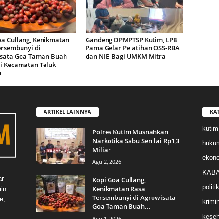
oa Cullang, Kenikmatan
Gandeng DPMPTSP Kutim, LPB
ersembunyi di
Pama Gelar Pelatihan OSS-RBA
sata Goa Taman Buah
dan NIB Bagi UMKM Mitra
i Kecamatan Teluk
n
ARTIKEL LAINNYA
KA
kutim
Polres Kutim Musnahkan
Narkotika Sabu Senilai Rp1,3
huku
Miliar
ekon
Agu 2, 2026
KABA
ar
Kopi Goa Cullang,
politik
Kenikmatan Rasa
in.
Tersembunyi di Agrowisata
e,
krimin
Goa Taman Buah...
keseh
Agu 1, 2026