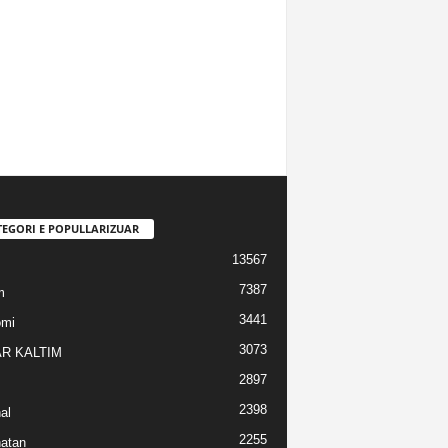
TEGORI E POPULLARIZUAR
13567
7387
m
3441
omi
3073
R KALTIM
2897
2398
al
2255
atan