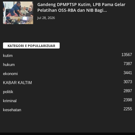
Gandeng DPMPTSP Kutim, LPB Pama Gelar
Pelatihan OSS-RBA dan NIB Bagi...
Jul 28, 2026
KATEGORI E POPULLARIZUAR
13567
kutim
7387
hukum
3441
ekonomi
3073
KABAR KALTIM
2897
politik
2398
kriminal
2255
kesehatan