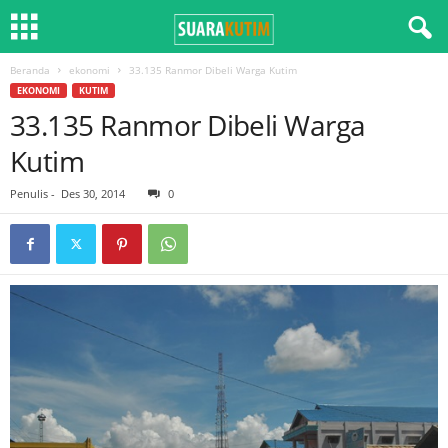
Beranda
ekonomi
33.135 Ranmor Dibeli Warga Kutim
EKONOMI
KUTIM
33.135 Ranmor Dibeli Warga
Kutim
Penulis
-
Des 30, 2014
0