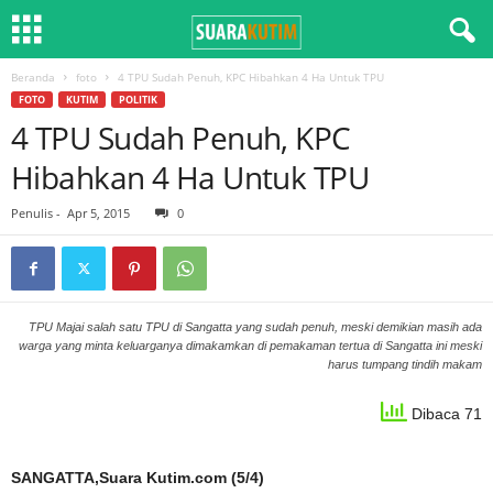
Beranda
foto
4 TPU Sudah Penuh, KPC Hibahkan 4 Ha Untuk TPU
FOTO
KUTIM
POLITIK
4 TPU Sudah Penuh, KPC
Hibahkan 4 Ha Untuk TPU
Penulis
-
Apr 5, 2015
0
TPU Majai salah satu TPU di Sangatta yang sudah penuh, meski demikian masih ada
warga yang minta keluarganya dimakamkan di pemakaman tertua di Sangatta ini meski
harus tumpang tindih makam
Dibaca 71
SANGATTA,Suara Kutim.com (5/4)