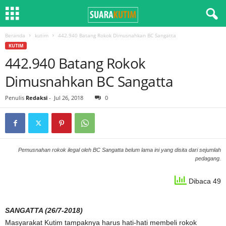
Beranda
kutim
442.940 Batang Rokok Dimusnahkan BC Sangatta
KUTIM
442.940 Batang Rokok
Dimusnahkan BC Sangatta
Penulis
Redaksi
-
Jul 26, 2018
0
Pemusnahan rokok ilegal oleh BC Sangatta belum lama ini yang disita dari sejumlah
pedagang.
Dibaca 49
SANGATTA (26/7-2018)
Masyarakat Kutim tampaknya harus hati-hati membeli rokok