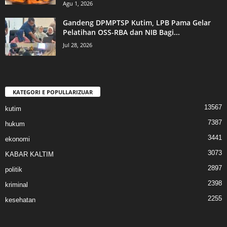
Agu 1, 2026
Gandeng DPMPTSP Kutim, LPB Pama Gelar
Pelatihan OSS-RBA dan NIB Bagi...
Jul 28, 2026
KATEGORI E POPULLARIZUAR
13567
kutim
7387
hukum
3441
ekonomi
3073
KABAR KALTIM
2897
politik
2398
kriminal
2255
kesehatan