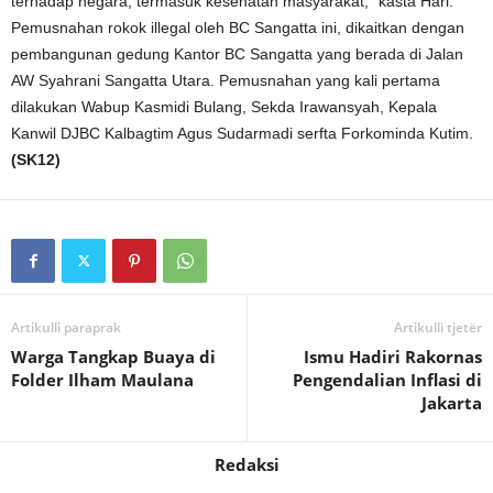
terhadap negara, termasuk kesehatan masyarakat,” kasta Hari.
Pemusnahan rokok illegal oleh BC Sangatta ini, dikaitkan dengan
pembangunan gedung Kantor BC Sangatta yang berada di Jalan
AW Syahrani Sangatta Utara. Pemusnahan yang kali pertama
dilakukan Wabup Kasmidi Bulang, Sekda Irawansyah, Kepala
Kanwil DJBC Kalbagtim Agus Sudarmadi serfta Forkominda Kutim.
(SK12)
Artikulli paraprak
Artikulli tjetër
Warga Tangkap Buaya di
Ismu Hadiri Rakornas
Folder Ilham Maulana
Pengendalian Inflasi di
Jakarta
Redaksi