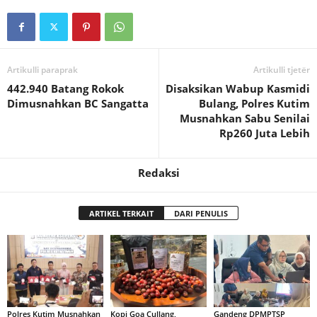
Artikulli paraprak
Artikulli tjetër
442.940 Batang Rokok
Disaksikan Wabup Kasmidi
Dimusnahkan BC Sangatta
Bulang, Polres Kutim
Musnahkan Sabu Senilai
Rp260 Juta Lebih
Redaksi
ARTIKEL TERKAIT
DARI PENULIS
Polres Kutim Musnahkan
Kopi Goa Cullang,
Gandeng DPMPTSP