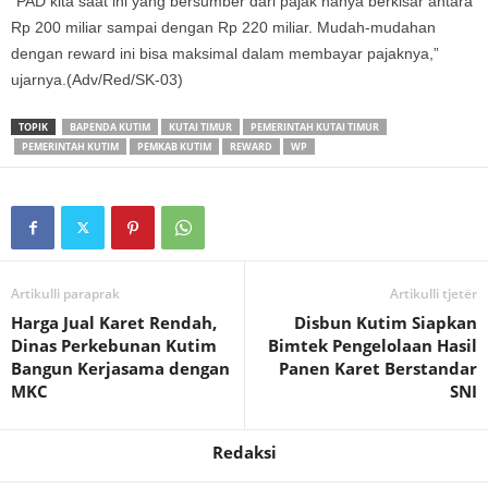
“PAD kita saat ini yang bersumber dari pajak hanya berkisar antara
Rp 200 miliar sampai dengan Rp 220 miliar. Mudah-mudahan
dengan reward ini bisa maksimal dalam membayar pajaknya,”
ujarnya.(Adv/Red/SK-03)
TOPIK
BAPENDA KUTIM
KUTAI TIMUR
PEMERINTAH KUTAI TIMUR
PEMERINTAH KUTIM
PEMKAB KUTIM
REWARD
WP
Artikulli paraprak
Artikulli tjetër
Harga Jual Karet Rendah,
Disbun Kutim Siapkan
Dinas Perkebunan Kutim
Bimtek Pengelolaan Hasil
Bangun Kerjasama dengan
Panen Karet Berstandar
MKC
SNI
Redaksi