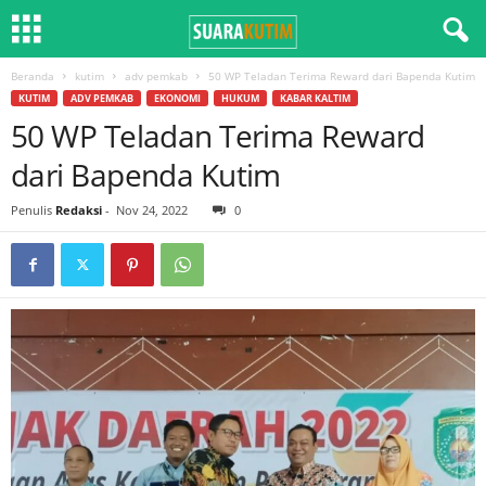
Beranda
kutim
adv pemkab
50 WP Teladan Terima Reward dari Bapenda Kutim
KUTIM
ADV PEMKAB
EKONOMI
HUKUM
KABAR KALTIM
50 WP Teladan Terima Reward
dari Bapenda Kutim
Penulis
Redaksi
-
Nov 24, 2022
0