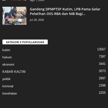
Gandeng DPMPTSP Kutim, LPB Pama Gelar
Pelatihan OSS-RBA dan NIB Bagi...
Jul 28, 2026
KATEGORI E POPULLARIZUAR
13567
kutim
7387
hukum
3441
ekonomi
3073
KABAR KALTIM
2897
politik
2398
kriminal
2255
kesehatan