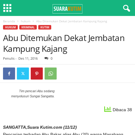
Beranda
hukum
Abu Ditemukan Dekat Jembatan Kampung Kajang
HUKUM
KRIMINAL
KUTIM
Abu Ditemukan Dekat Jembatan
Kampung Kajang
Penulis
-
Des 11, 2016
0
Tim pencari Abu sedang
menyelusuri Sungai Sangatta.
Dibaca 38
SANGATTA,Suara Kutim.com (11/12)
Pencarian terhadap Abu Bakar alias Abu (20) warga Masabang