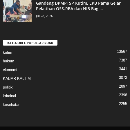
Gandeng DPMPTSP Kutim, LPB Pama Gelar
Pelatihan OSS-RBA dan NIB Bagi...
Jul 28, 2026
KATEGORI E POPULLARIZUAR
13567
kutim
7387
hukum
3441
ekonomi
3073
KABAR KALTIM
2897
politik
2398
kriminal
2255
kesehatan