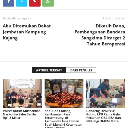
Artikulli paraprak
Artikulli tjetër
Abu Ditemukan Dekat
Dikasih Dana,
Jembatan Kampung
Pembangunan Bandara
Kajang
Sangkima Ditarget 2
Tahun Beroperasi
ARTIKEL TERKAIT
DARI PENULIS
Polres Kutim Musnahkan
Kopi Goa Cullang,
Gandeng DPMPTSP
Narkotika Sabu Senilai
Kenikmatan Rasa
Kutim, LPB Pama Gelar
Rp1,3 Miliar
Tersembunyi di
Pelatihan OSS-RBA dan
Agrowisata Goa Taman
NIB Bagi UMKM Mitra
Buah Mandiri Kecamatan
Teluk Pandan