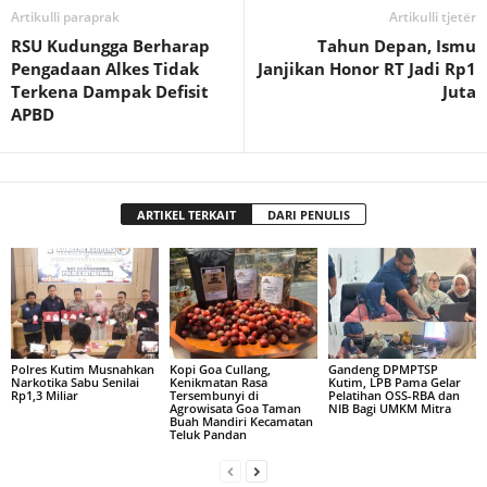
Artikulli paraprak
Artikulli tjetër
RSU Kudungga Berharap
Tahun Depan, Ismu
Pengadaan Alkes Tidak
Janjikan Honor RT Jadi Rp1
Terkena Dampak Defisit
Juta
APBD
ARTIKEL TERKAIT
DARI PENULIS
Polres Kutim Musnahkan
Kopi Goa Cullang,
Gandeng DPMPTSP
Narkotika Sabu Senilai
Kenikmatan Rasa
Kutim, LPB Pama Gelar
Rp1,3 Miliar
Tersembunyi di
Pelatihan OSS-RBA dan
Agrowisata Goa Taman
NIB Bagi UMKM Mitra
Buah Mandiri Kecamatan
Teluk Pandan