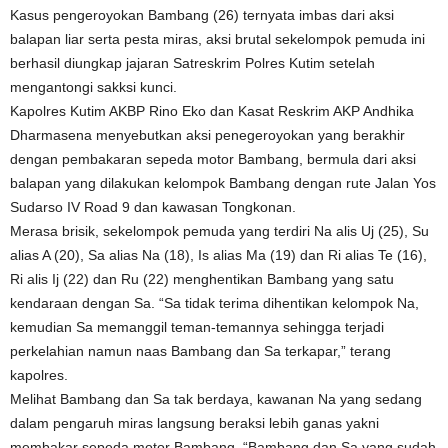
Kasus pengeroyokan Bambang (26) ternyata imbas dari aksi
balapan liar serta pesta miras, aksi brutal sekelompok pemuda ini
berhasil diungkap jajaran Satreskrim Polres Kutim setelah
mengantongi sakksi kunci.
Kapolres Kutim AKBP Rino Eko dan Kasat Reskrim AKP Andhika
Dharmasena menyebutkan aksi penegeroyokan yang berakhir
dengan pembakaran sepeda motor Bambang, bermula dari aksi
balapan yang dilakukan kelompok Bambang dengan rute Jalan Yos
Sudarso IV Road 9 dan kawasan Tongkonan.
Merasa brisik, sekelompok pemuda yang terdiri Na alis Uj (25), Su
alias A (20), Sa alias Na (18), Is alias Ma (19) dan Ri alias Te (16),
Ri alis Ij (22) dan Ru (22) menghentikan Bambang yang satu
kendaraan dengan Sa. “Sa tidak terima dihentikan kelompok Na,
kemudian Sa memanggil teman-temannya sehingga terjadi
perkelahian namun naas Bambang dan Sa terkapar,” terang
kapolres.
Melihat Bambang dan Sa tak berdaya, kawanan Na yang sedang
dalam pengaruh miras langsung beraksi lebih ganas yakni
membakar sepeda motor Bambang. “Bambang dan Sa yang sudah