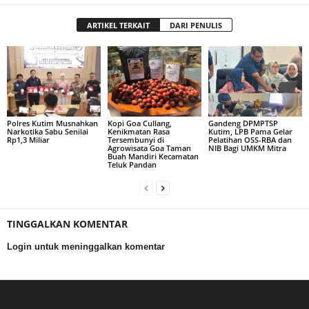
ARTIKEL TERKAIT
DARI PENULIS
Polres Kutim Musnahkan
Kopi Goa Cullang,
Gandeng DPMPTSP
Narkotika Sabu Senilai
Kenikmatan Rasa
Kutim, LPB Pama Gelar
Rp1,3 Miliar
Tersembunyi di
Pelatihan OSS-RBA dan
Agrowisata Goa Taman
NIB Bagi UMKM Mitra
Buah Mandiri Kecamatan
Teluk Pandan
TINGGALKAN KOMENTAR
Login untuk meninggalkan komentar