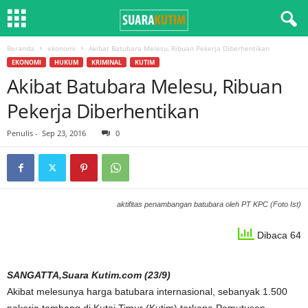
Beranda
ekonomi
Akibat Batubara Melesu, Ribuan Pekerja Diberhentikan
EKONOMI
HUKUM
KRIMINAL
KUTIM
Akibat Batubara Melesu, Ribuan
Pekerja Diberhentikan
Penulis
-
Sep 23, 2016
0
aktifitas penambangan batubara oleh PT KPC (Foto Ist)
Dibaca 64
SANGATTA,Suara Kutim.com (23/9)
Akibat melesunya harga batubara internasional, sebanyak 1.500