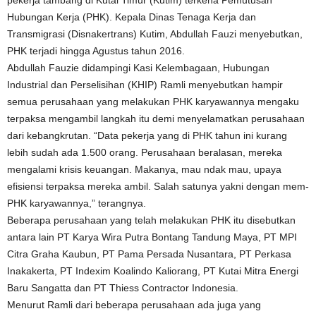
pekerja tambang di Kutai Timur (Kutim) terkena Pemutusan
Hubungan Kerja (PHK). Kepala Dinas Tenaga Kerja dan
Transmigrasi (Disnakertrans) Kutim, Abdullah Fauzi menyebutkan,
PHK terjadi hingga Agustus tahun 2016.
Abdullah Fauzie didampingi Kasi Kelembagaan, Hubungan
Industrial dan Perselisihan (KHIP) Ramli menyebutkan hampir
semua perusahaan yang melakukan PHK karyawannya mengaku
terpaksa mengambil langkah itu demi menyelamatkan perusahaan
dari kebangkrutan. “Data pekerja yang di PHK tahun ini kurang
lebih sudah ada 1.500 orang. Perusahaan beralasan, mereka
mengalami krisis keuangan. Makanya, mau ndak mau, upaya
efisiensi terpaksa mereka ambil. Salah satunya yakni dengan mem-
PHK karyawannya,” terangnya.
Beberapa perusahaan yang telah melakukan PHK itu disebutkan
antara lain PT Karya Wira Putra Bontang Tandung Maya, PT MPI
Citra Graha Kaubun, PT Pama Persada Nusantara, PT Perkasa
Inakakerta, PT Indexim Koalindo Kaliorang, PT Kutai Mitra Energi
Baru Sangatta dan PT Thiess Contractor Indonesia.
Menurut Ramli dari beberapa perusahaan ada juga yang