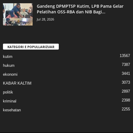
Gandeng DPMPTSP Kutim, LPB Pama Gelar
Pelatihan OSS-RBA dan NIB Bagi...
Jul 28, 2026
KATEGORI E POPULLARIZUAR
13567
kutim
7387
hukum
3441
ekonomi
3073
KABAR KALTIM
2897
politik
2398
kriminal
2255
kesehatan