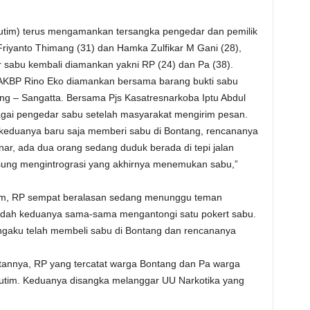
Kutim) terus mengamankan tersangka pengedar dan pemilik
riyanto Thimang (31) dan Hamka Zulfikar M Gani (28),
ar sabu kembali diamankan yakni RP (24) dan Pa (38).
 AKBP Rino Eko diamankan bersama barang bukti sabu
ng – Sangatta. Bersama Pjs Kasatresnarkoba Iptu Abdul
agai pengedar sabu setelah masyarakat mengirim pesan.
 keduanya baru saja memberi sabu di Bontang, rencananya
 benar, ada dua orang sedang duduk berada di tepi jalan
gsung mengintrograsi yang akhirnya menemukan sabu,”
tim, RP sempat beralasan sedang menunggu teman
edah keduanya sama-sama mengantongi satu pokert sabu.
gaku telah membeli sabu di Bontang dan rencananya
nnya, RP yang tercatat warga Bontang dan Pa warga
Kutim. Keduanya disangka melanggar UU Narkotika yang