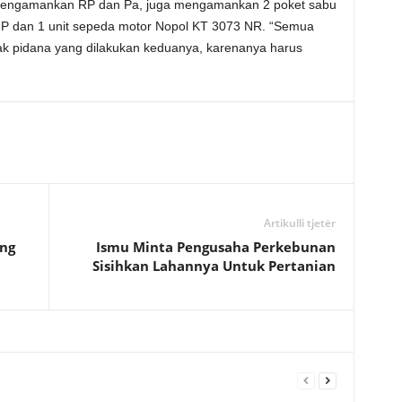
n mengamankan RP dan Pa, juga mengamankan 2 poket sabu
t HP dan 1 unit sepeda motor Nopol KT 3073 NR. “Semua
dak pidana yang dilakukan keduanya, karenanya harus
)
Artikulli tjetër
ng
Ismu Minta Pengusaha Perkebunan
Sisihkan Lahannya Untuk Pertanian