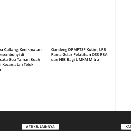
oa Cullang, Kenikmatan
Gandeng DPMPTSP Kutim, LPB
ersembunyi di
Pama Gelar Pelatihan OSS-RBA
sata Goa Taman Buah
dan NIB Bagi UMKM Mitra
i Kecamatan Teluk
n
ARTIKEL LAINNYA
KA