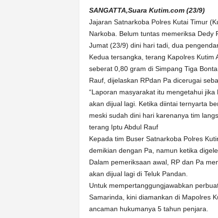
k
SANGATTA,Suara Kutim.com (23/9)
u
Jajaran Satnarkoba Polres Kutai Timur (
r
a
Narkoba. Belum tuntas memeriksa Dedy F
t
Jumat (23/9) dini hari tadi, dua pengend
Kedua tersangka, terang Kapolres Kutim
seberat 0,80 gram di Simpang Tiga Bonta
Rauf, dijelaskan RPdan Pa dicerugai seb
“Laporan masyarakat itu mengetahui jika
akan dijual lagi. Ketika diintai ternyarta
meski sudah dini hari karenanya tim lan
terang Iptu Abdul Rauf
Kepada tim Buser Satnarkoba Polres Ku
demikian dengan Pa, namun ketika digel
Dalam pemeriksaan awal, RP dan Pa men
akan dijual lagi di Teluk Pandan.
Untuk mempertanggungjawabkan perbuata
Samarinda, kini diamankan di Mapolres 
ancaman hukumanya 5 tahun penjara.