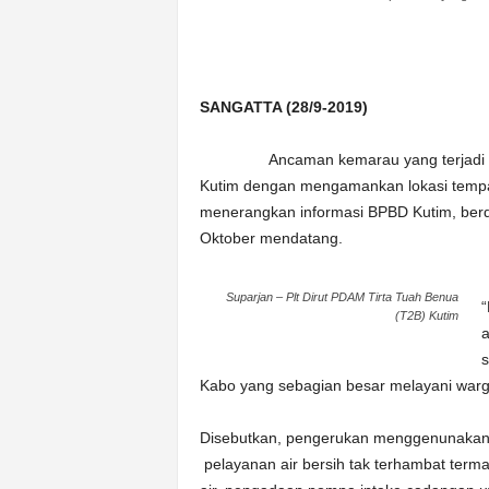
n
&
A
k
SANGATTA (28/9-2019)
u
r
a
Ancaman kemarau yang terjadi tahun
t
Kutim dengan mengamankan lokasi tempat
menerangkan informasi BPBD Kutim, berd
Oktober mendatang.
Suparjan – Plt Dirut PDAM Tirta Tuah Benua
“
(T2B) Kutim
a
s
Kabo yang sebagian besar melayani warga
Disebutkan, pengerukan menggenunakan e
pelayanan air bersih tak terhambat ter