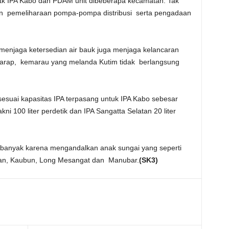
tk IPA Kabo dan PDAM unit dibeberapa kecamatan. Tak
kan pemeliharaan pompa-pompa distribusi serta pengadaan
menjaga ketersedian air bauk juga menjaga kelancaran
erharap, kemarau yang melanda Kutim tidak berlangsung
 sesuai kapasitas IPA terpasang untuk IPA Kabo sebesar
ni 100 liter perdetik dan IPA Sangatta Selatan 20 liter
p banyak karena mengandalkan anak sungai yang seperti
dan, Kaubun, Long Mesangat dan Manubar.
(SK3)