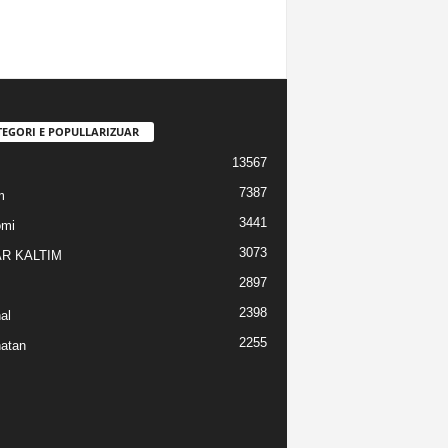
TEGORI E POPULLARIZUAR
13567
7387
m
3441
omi
3073
R KALTIM
2897
2398
al
2255
atan