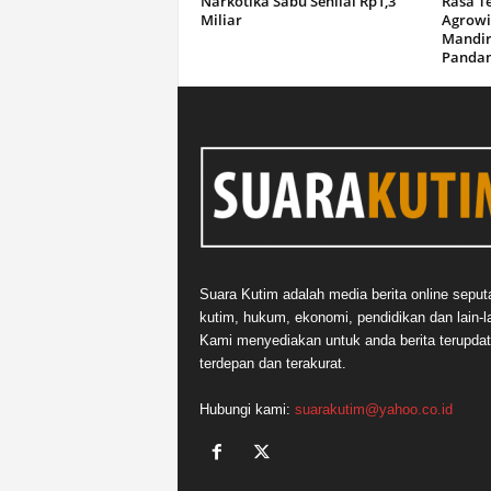
Narkotika Sabu Senilai Rp1,3
Rasa T
Miliar
Agrowi
Mandir
Panda
Suara Kutim adalah media berita online seput
kutim, hukum, ekonomi, pendidikan dan lain-la
Kami menyediakan untuk anda berita terupdat
terdepan dan terakurat.
Hubungi kami:
suarakutim@yahoo.co.id