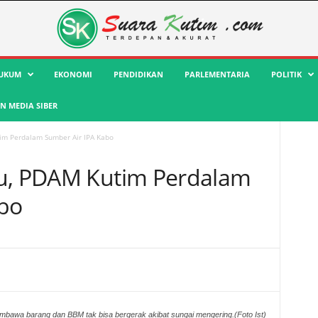
UKUM
EKONOMI
PENDIDIKAN
PARLEMENTARIA
POLITIK
 MEDIA SIBER
im Perdalam Sumber Air IPA Kabo
au, PDAM Kutim Perdalam
abo
bawa barang dan BBM tak bisa bergerak akibat sungai mengering.(Foto Ist)