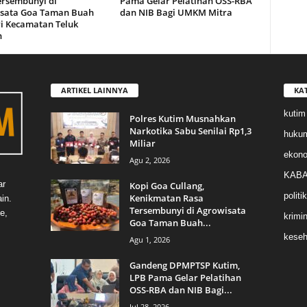
ersembunyi di
Pama Gelar Pelatihan OSS-RBA
sata Goa Taman Buah
dan NIB Bagi UMKM Mitra
i Kecamatan Teluk
n
ARTIKEL LAINNYA
KA
kutim
Polres Kutim Musnahkan
Narkotika Sabu Senilai Rp1,3
huku
Miliar
ekon
Agu 2, 2026
KABA
ar
Kopi Goa Cullang,
politik
Kenikmatan Rasa
in.
Tersembunyi di Agrowisata
e,
krimin
Goa Taman Buah...
keseh
Agu 1, 2026
Gandeng DPMPTSP Kutim,
LPB Pama Gelar Pelatihan
OSS-RBA dan NIB Bagi...
Jul 28, 2026