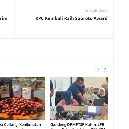
Artikulli tjetër
irim
KPC Kembali Raih Subroto Award
oa Cullang, Kenikmatan
Gandeng DPMPTSP Kutim, LPB