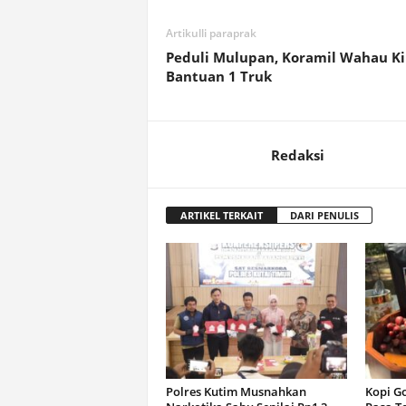
Artikulli paraprak
Peduli Mulupan, Koramil Wahau K
Bantuan 1 Truk
Redaksi
ARTIKEL TERKAIT
DARI PENULIS
Polres Kutim Musnahkan
Kopi G