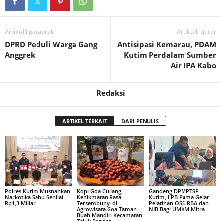
Artikulli paraprak
Artikulli tjetër
DPRD Peduli Warga Gang
Antisipasi Kemarau, PDAM
Anggrek
Kutim Perdalam Sumber
Air IPA Kabo
Redaksi
ARTIKEL TERKAIT
DARI PENULIS
Polres Kutim Musnahkan
Kopi Goa Cullang,
Gandeng DPMPTSP
Narkotika Sabu Senilai
Kenikmatan Rasa
Kutim, LPB Pama Gelar
Rp1,3 Miliar
Tersembunyi di
Pelatihan OSS-RBA dan
Agrowisata Goa Taman
NIB Bagi UMKM Mitra
Buah Mandiri Kecamatan
Teluk Pandan