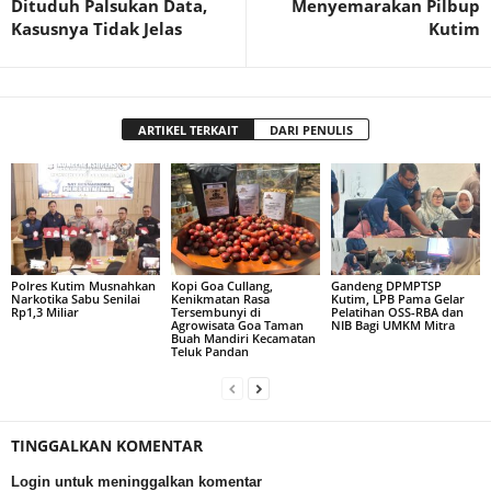
Dituduh Palsukan Data,
Menyemarakan Pilbup
Kasusnya Tidak Jelas
Kutim
ARTIKEL TERKAIT
DARI PENULIS
Polres Kutim Musnahkan
Kopi Goa Cullang,
Gandeng DPMPTSP
Narkotika Sabu Senilai
Kenikmatan Rasa
Kutim, LPB Pama Gelar
Rp1,3 Miliar
Tersembunyi di
Pelatihan OSS-RBA dan
Agrowisata Goa Taman
NIB Bagi UMKM Mitra
Buah Mandiri Kecamatan
Teluk Pandan
TINGGALKAN KOMENTAR
Login untuk meninggalkan komentar