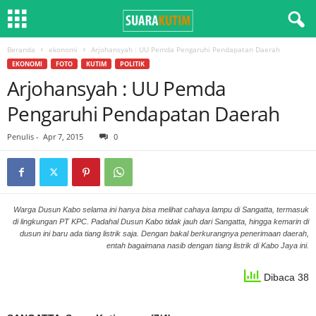
Beranda
ekonomi
Arjohansyah : UU Pemda Pengaruhi Pendapatan Daerah
EKONOMI
FOTO
KUTIM
POLITIK
Arjohansyah : UU Pemda
Pengaruhi Pendapatan Daerah
Penulis
-
Apr 7, 2015
0
Warga Dusun Kabo selama ini hanya bisa melihat cahaya lampu di Sangatta, termasuk
di lingkungan PT KPC. Padahal Dusun Kabo tidak jauh dari Sangatta, hingga kemarin di
dusun ini baru ada tiang listrik saja. Dengan bakal berkurangnya penerimaan daerah,
entah bagaimana nasib dengan tiang listrik di Kabo Jaya ini.
Dibaca 38