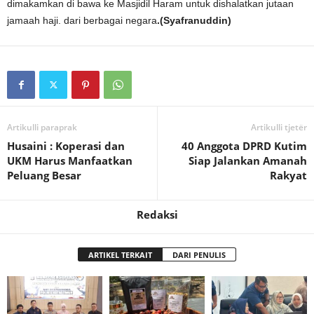
dimakamkan di bawa ke Masjidil Haram untuk dishalatkan jutaan
jamaah haji.
dari berbagai negara
.(Syafranuddin)
Artikulli paraprak
Artikulli tjetër
Husaini : Koperasi dan
40 Anggota DPRD Kutim
UKM Harus Manfaatkan
Siap Jalankan Amanah
Peluang Besar
Rakyat
Redaksi
ARTIKEL TERKAIT
DARI PENULIS