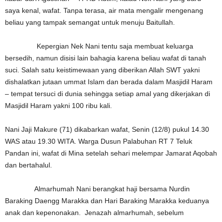
saya kenal, wafat. Tanpa terasa, air mata mengalir mengenang
beliau yang tampak semangat untuk menuju Baitullah.
Kepergian Nek Nani tentu saja membuat keluarga
bersedih, namun disisi lain bahagia karena beliau wafat di tanah
suci. Salah satu keistimewaan yang diberikan Allah SWT yakni
dishalatkan jutaan ummat Islam dan berada dalam Masjidil Haram
– tempat tersuci di dunia sehingga setiap amal yang dikerjakan di
Masjidil Haram yakni 100 ribu kali.
Nani Jaji Makure (71) dikabarkan wafat, Senin (12/8) pukul 14.30
WAS atau 19.30 WITA. Warga Dusun Palabuhan RT 7 Teluk
Pandan ini, wafat di Mina setelah sehari melempar Jamarat Aqobah
dan bertahalul.
Almarhumah Nani berangkat haji bersama Nurdin
Baraking Daengg Marakka dan Hari Baraking Marakka keduanya
anak dan kepenonakan. Jenazah almarhumah, sebelum