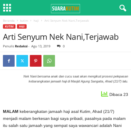
Beranda
kutim
haji
Arti Senyum Nek Nani,Terjawab
KUTIM
HAJI
Arti Senyum Nek Nani,Terjawab
Penulis
Redaksi
-
Agu 13, 2019
0
Nek Nani bersama anak dan cucu saat akan mengikuti prosesi pelepasan
kebarangkatan jamaah haji di Masjid Agung Sangatta, Ahad (21/7) lalu.
Dibaca 23
MALAM
keberangkatan jamaah haji asal Kutim, Ahad (21/7)
menjadi malam berkesan bagi saya pribadi, pasalnya pada malam
itu salah satu jamaah yang sempat saya wawancari adalah Nani