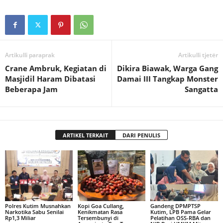
Artikulli paraprak
Artikulli tjetër
Crane Ambruk, Kegiatan di
Dikira Biawak, Warga Gang
Masjidil Haram Dibatasi
Damai III Tangkap Monster
Beberapa Jam
Sangatta
ARTIKEL TERKAIT
DARI PENULIS
Polres Kutim Musnahkan
Kopi Goa Cullang,
Gandeng DPMPTSP
Narkotika Sabu Senilai
Kenikmatan Rasa
Kutim, LPB Pama Gelar
Rp1,3 Miliar
Tersembunyi di
Pelatihan OSS-RBA dan