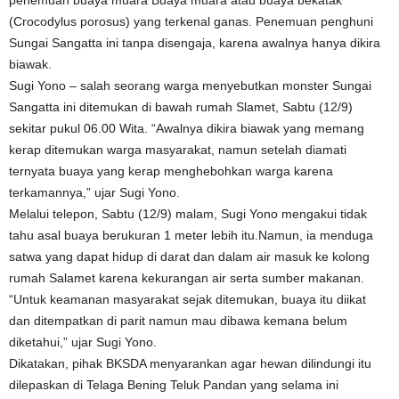
penemuan buaya muara Buaya muara atau buaya bekatak
(Crocodylus porosus) yang terkenal ganas. Penemuan penghuni
Sungai Sangatta ini tanpa disengaja, karena awalnya hanya dikira
biawak.
Sugi Yono – salah seorang warga menyebutkan monster Sungai
Sangatta ini ditemukan di bawah rumah Slamet, Sabtu (12/9)
sekitar pukul 06.00 Wita. “Awalnya dikira biawak yang memang
kerap ditemukan warga masyarakat, namun setelah diamati
ternyata buaya yang kerap menghebohkan warga karena
terkamannya,” ujar Sugi Yono.
Melalui telepon, Sabtu (12/9) malam, Sugi Yono mengakui tidak
tahu asal buaya berukuran 1 meter lebih itu.Namun, ia menduga
satwa yang dapat hidup di darat dan dalam air masuk ke kolong
rumah Salamet karena kekurangan air serta sumber makanan.
“Untuk keamanan masyarakat sejak ditemukan, buaya itu diikat
dan ditempatkan di parit namun mau dibawa kemana belum
diketahui,” ujar Sugi Yono.
Dikatakan, pihak BKSDA menyarankan agar hewan dilindungi itu
dilepaskan di Telaga Bening Teluk Pandan yang selama ini