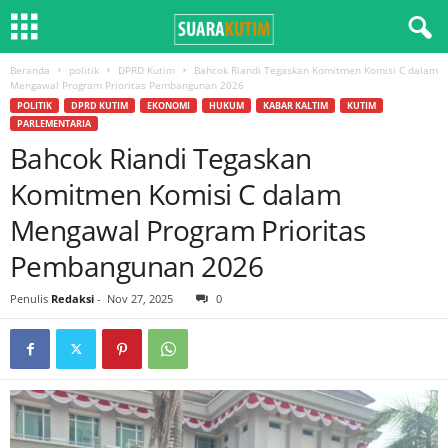
Beranda
politik
DPRD Kutim
Bahcok Riandi Tegaskan Komitmen Komisi C dalam
Mengawal Program Prioritas Pembangunan 2026
POLITIK
DPRD KUTIM
EKONOMI
HUKUM
KABAR KALTIM
KUTIM
PARLEMENTARIA
Bahcok Riandi Tegaskan
Komitmen Komisi C dalam
Mengawal Program Prioritas
Pembangunan 2026
Penulis
Redaksi
-
Nov 27, 2025
0