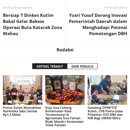
Artikulli paraprak
Artikulli tjetër
Bersiap !! Dinkes Kutim
Yusri Yusuf Dorong Inovasi
Bakal Gelar Baksos
Pemerintah Daerah dalam
Operasi Buta Katarak Zona
Menghadapi Potensi
Wahau
Pemotongan DBH
Redaksi
ARTIKEL TERKAIT
DARI PENULIS
Polres Kutim Musnahkan
Kopi Goa Cullang,
Gandeng DPMPTSP
Narkotika Sabu Senilai
Kenikmatan Rasa
Kutim, LPB Pama Gelar
Rp1,3 Miliar
Tersembunyi di
Pelatihan OSS-RBA dan
Agrowisata Goa Taman
NIB Bagi UMKM Mitra
Buah Mandiri Kecamatan
Teluk Pandan