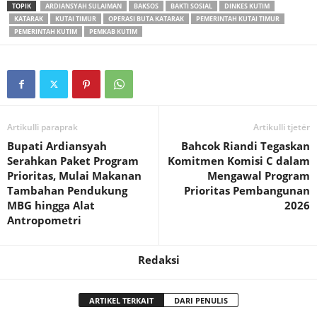
TOPIK
ARDIANSYAH SULAIMAN
BAKSOS
BAKTI SOSIAL
DINKES KUTIM
KATARAK
KUTAI TIMUR
OPERASI BUTA KATARAK
PEMERINTAH KUTAI TIMUR
PEMERINTAH KUTIM
PEMKAB KUTIM
Artikulli paraprak
Artikulli tjetër
Bupati Ardiansyah
Bahcok Riandi Tegaskan
Serahkan Paket Program
Komitmen Komisi C dalam
Prioritas, Mulai Makanan
Mengawal Program
Tambahan Pendukung
Prioritas Pembangunan
MBG hingga Alat
2026
Antropometri
Redaksi
ARTIKEL TERKAIT
DARI PENULIS