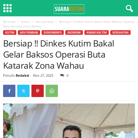
Beranda
kutim
adv pemkab
Bersiap !! Dinkes Kutim Bakal Gelar Baksos Operasi
Buta Katarak Zona Wahau
KUTIM
ADV PEMKAB
DISKOMINFO
EKONOMI
KABAR KALTIM
KESEHATAN
Bersiap !! Dinkes Kutim Bakal
Gelar Baksos Operasi Buta
Katarak Zona Wahau
Penulis
Redaksi
-
Nov 27, 2025
0