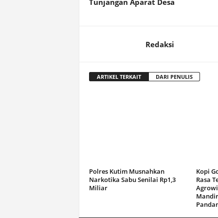
Tunjangan Aparat Desa
Redaksi
ARTIKEL TERKAIT
DARI PENULIS
Polres Kutim Musnahkan
Kopi G
Narkotika Sabu Senilai Rp1,3
Rasa T
Miliar
Agrowi
Mandir
Panda