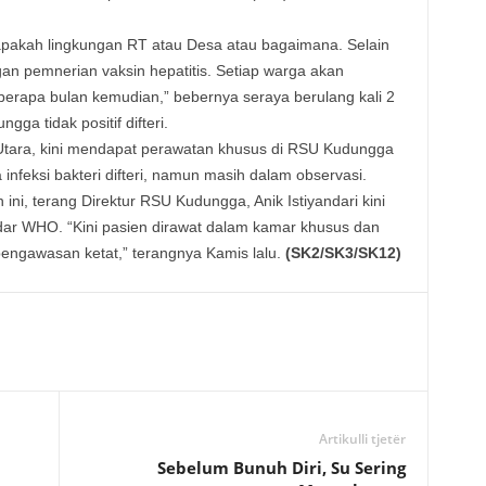
apakah lingkungan RT atau Desa atau bagaimana. Selain
gan pemnerian vaksin hepatitis. Setiap warga akan
eberapa bulan kemudian,” bebernya seraya berulang kali 2
ga tidak positif difteri.
 Utara, kini mendapat perawatan khusus di RSU Kudungga
infeksi bakteri difteri, namun masih dalam observasi.
ini, terang Direktur RSU Kudungga, Anik Istiyandari kini
ar WHO. “Kini pasien dirawat dalam kamar khusus dan
engawasan ketat,” terangnya Kamis lalu.
(SK2/SK3/SK12)
Artikulli tjetër
Sebelum Bunuh Diri, Su Sering