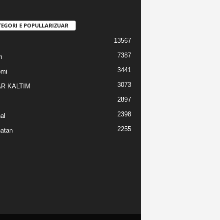
TEGORI E POPULLARIZUAR
13567
7387
m
3441
omi
3073
R KALTIM
2897
2398
al
2255
atan