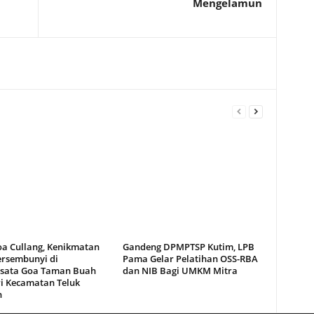
Mengelamun
oa Cullang, Kenikmatan
Gandeng DPMPTSP Kutim, LPB
ersembunyi di
Pama Gelar Pelatihan OSS-RBA
sata Goa Taman Buah
dan NIB Bagi UMKM Mitra
i Kecamatan Teluk
n