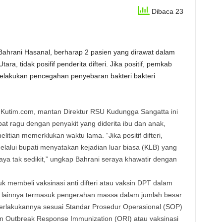
Dibaca 23
Bahrani Hasanal, berharap 2 pasien yang dirawat dalam
ra, tidak posifif penderita difteri. Jika positif, pemkab
elakukan pencegahan penyebaran bakteri bakteri
Kutim.com, mantan Direktur RSU Kudungga Sangatta ini
t ragu dengan penyakit yang diderita ibu dan anak,
itian memerklukan waktu lama. “Jika positif difteri,
lalui bupati menyatakan kejadian luar biasa (KLB) yang
aya tak sedikit,” ungkap Bahrani seraya khawatir dengan
 membeli vaksinasi anti difteri atau vaksin DPT dalam
l lainnya termasuk pengerahan massa dalam jumlah besar
erlakukannya sesuai Standar Prosedur Operasional (SOP)
n Outbreak Response Immunization (ORI) atau vaksinasi