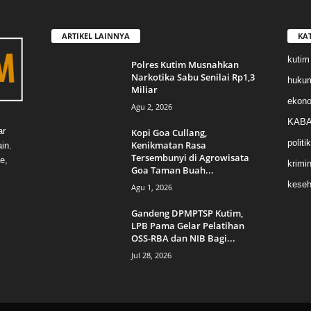
ARTIKEL LAINNYA
KA
kutim
Polres Kutim Musnahkan
Narkotika Sabu Senilai Rp1,3
huku
Miliar
ekon
Agu 2, 2026
KABA
ar
Kopi Goa Cullang,
politik
Kenikmatan Rasa
in.
Tersembunyi di Agrowisata
e,
krimin
Goa Taman Buah...
keseh
Agu 1, 2026
Gandeng DPMPTSP Kutim,
LPB Pama Gelar Pelatihan
OSS-RBA dan NIB Bagi...
Jul 28, 2026