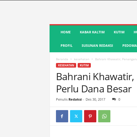
S
HOME
KABAR KALTIM
KUTIM
H
u
a
PROFIL
SUSUNAN REDAKSI
PEDOMAN
r
a
K
Beranda
kesehatan
Bahrani Khawatir, Penangana
u
KESEHATAN
KUTIM
t
Bahrani Khawatir,
i
Perlu Dana Besar
m
|
T
Penulis
Redaksi
-
Des 30, 2017
0
e
r
d
e
p
a