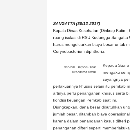
n
&
A
SANGATTA (30/12-2017)
k
u
Kepala Dinas Kesehatan (Dinkes) Kutim, 
r
ruang isolasi di RSU Kudungga Sangatta Uta
a
harus mengeluarkan biaya besar untuk m
t
Corynebacterium diphtheria.
Kepada Suara 
Bahrani – Kepala Dinas
mengaku sempa
Kesehatan Kutim.
sayangnya penel
perlakuannya khusus selain itu pemkab me
artinya perlu penanganan khusus serta bi
kondisi keuangan Pemkab saat ini.
Diungkapkan, dana besar dibutuhkan untuk
jumlah besar, ditambah biaya operasiona
karena dalam penanganan kasus difteri p
penanganan difteri seperti memberlakuka