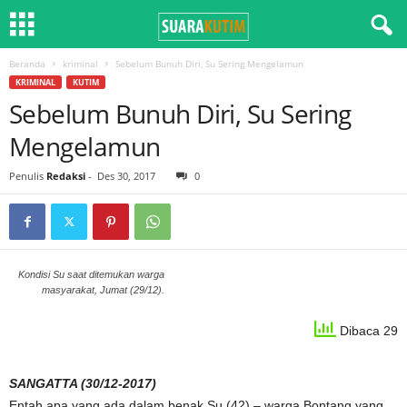
Beranda
kriminal
Sebelum Bunuh Diri, Su Sering Mengelamun
KRIMINAL
KUTIM
Sebelum Bunuh Diri, Su Sering
Mengelamun
Penulis
Redaksi
-
Des 30, 2017
0
Kondisi Su saat ditemukan warga
masyarakat, Jumat (29/12).
Dibaca 29
SANGATTA (30/12-2017)
Entah apa yang ada dalam benak Su (42) – warga Bontang yang