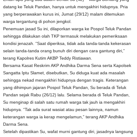
datang ke Teluk Pandan, hanya untuk mengakhiri hidupnya. Pria
yang berperawakan kurus ini, Jumat (29/12) malam ditemukan
warga tergantung di pohon jengkol.
Penemuan jasad Su ini, dilaporkan warga ke Pospol Teluk Pandan
sehingga dilakukan olah TKP termasuk melakukan pemeriksaan
kondisi jenazah. “Saat diperiksa, tidak ada tanda-tanda kekerasan
selain tanda-tanda orang bunuh diri dengan cara gantung diri,”
terang Kapolres Kutim AKBP Teddy Ristiawan.
Bersama Kasat Reskrim AKP Andhika Darma Sena serta Kapolsek
Sangatta Iptu Slamet, disebutkan, Su diduga kuat ada masalah
sehingga nekad mengakhiri hidupnya dengan tragis. Keterangan
yang dihimpun jajaran Pospol Teluk Pandan, Su berada di Teluk
Pandan sejak Rabu (26/12) lalu. Selama berada di Teluk Pandan,
Su menginap di salah satu rumah warga tak jauh ia mengakhiri
hidupnya. “Tak ada surat wasiat atau pesan lainnya, namun
keterangan warga ia kerap mengelamun,” terang AKP Andhika
Darma Sena.
Setelah dipastikan Su, wafat murni gantung diri, jasadnya langsung