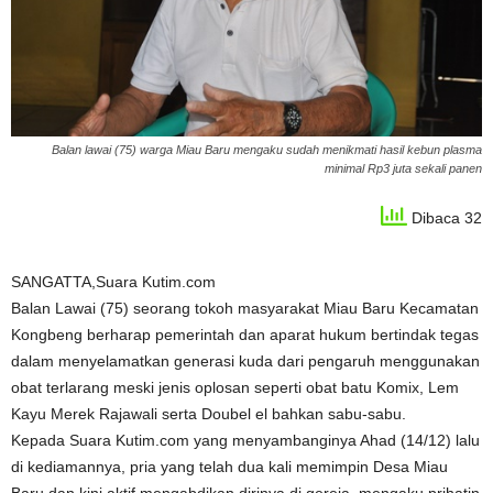
Balan lawai (75) warga Miau Baru mengaku sudah menikmati hasil kebun plasma
minimal Rp3 juta sekali panen
Dibaca 32
SANGATTA,Suara Kutim.com
Balan Lawai (75) seorang tokoh masyarakat Miau Baru Kecamatan
Kongbeng berharap pemerintah dan aparat hukum bertindak tegas
dalam menyelamatkan generasi kuda dari pengaruh menggunakan
obat terlarang meski jenis oplosan seperti obat batu Komix, Lem
Kayu Merek Rajawali serta Doubel el bahkan sabu-sabu.
Kepada Suara Kutim.com yang menyambanginya Ahad (14/12) lalu
di kediamannya, pria yang telah dua kali memimpin Desa Miau
Baru dan kini aktif mengabdikan dirinya di gereja, mengaku prihatin