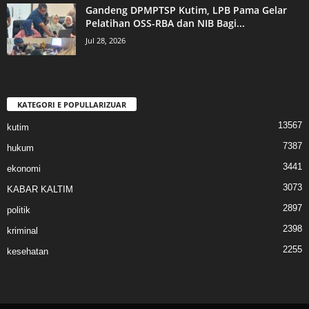
Gandeng DPMPTSP Kutim, LPB Pama Gelar
Pelatihan OSS-RBA dan NIB Bagi...
Jul 28, 2026
KATEGORI E POPULLARIZUAR
13567
kutim
7387
hukum
3441
ekonomi
3073
KABAR KALTIM
2897
politik
2398
kriminal
2255
kesehatan