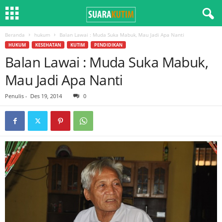
Beranda
hukum
Balan Lawai : Muda Suka Mabuk, Mau Jadi Apa Nanti
HUKUM
KESEHATAN
KUTIM
PENDIDIKAN
Balan Lawai : Muda Suka Mabuk,
Mau Jadi Apa Nanti
Penulis
-
Des 19, 2014
0