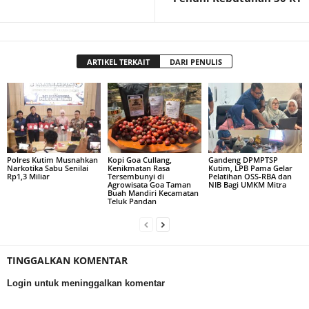
ARTIKEL TERKAIT
DARI PENULIS
Polres Kutim Musnahkan
Kopi Goa Cullang,
Gandeng DPMPTSP
Narkotika Sabu Senilai
Kenikmatan Rasa
Kutim, LPB Pama Gelar
Rp1,3 Miliar
Tersembunyi di
Pelatihan OSS-RBA dan
Agrowisata Goa Taman
NIB Bagi UMKM Mitra
Buah Mandiri Kecamatan
Teluk Pandan
TINGGALKAN KOMENTAR
Login untuk meninggalkan komentar