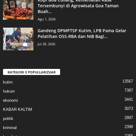
Tersembunyi di Agrowisata Goa Taman
Buah...
Agu 1, 2026
Gandeng DPMPTSP Kutim, LPB Pama Gelar
Pelatihan OSS-RBA dan NIB Bagi...
Jul 28, 2026
KATEGORI E POPULLARIZUAR
13567
kutim
7387
hukum
3441
ekonomi
3073
KABAR KALTIM
2897
politik
2398
kriminal
2255