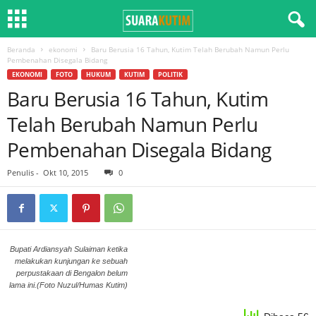
Beranda
ekonomi
Baru Berusia 16 Tahun, Kutim Telah Berubah Namun Perlu
Pembenahan Disegala Bidang
EKONOMI
FOTO
HUKUM
KUTIM
POLITIK
Baru Berusia 16 Tahun, Kutim
Telah Berubah Namun Perlu
Pembenahan Disegala Bidang
Penulis
-
Okt 10, 2015
0
Bupati Ardiansyah Sulaiman ketika
melakukan kunjungan ke sebuah
perpustakaan di Bengalon belum
lama ini.(Foto Nuzul/Humas Kutim)