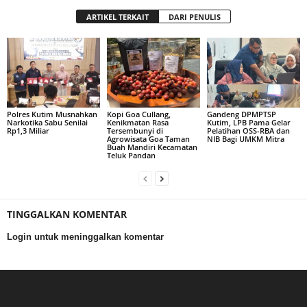
ARTIKEL TERKAIT
DARI PENULIS
Polres Kutim Musnahkan
Kopi Goa Cullang,
Gandeng DPMPTSP
Narkotika Sabu Senilai
Kenikmatan Rasa
Kutim, LPB Pama Gelar
Rp1,3 Miliar
Tersembunyi di
Pelatihan OSS-RBA dan
Agrowisata Goa Taman
NIB Bagi UMKM Mitra
Buah Mandiri Kecamatan
Teluk Pandan
TINGGALKAN KOMENTAR
Login untuk meninggalkan komentar