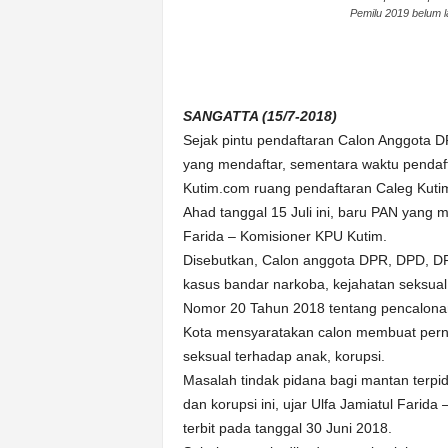
Pemilu 2019 belum l
n
&
A
k
u
SANGATTA (15/7-2018)
r
Sejak pintu pendaftaran Calon Anggota 
a
yang mendaftar, sementara waktu pendaft
t
Kutim.com ruang pendaftaran Caleg Kutim
Ahad tanggal 15 Juli ini, baru PAN yang 
Farida – Komisioner KPU Kutim.
Disebutkan, Calon anggota DPR, DPD, DPRD
kasus bandar narkoba, kejahatan seksual
Nomor 20 Tahun 2018 tentang pencalona
Kota mensyaratakan calon membuat perny
seksual terhadap anak, korupsi.
Masalah tindak pidana bagi mantan terpi
dan korupsi ini, ujar Ulfa Jamiatul Farid
terbit pada tanggal 30 Juni 2018.