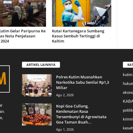
utim Gelar Paripurna Ke
Kutai Kartanegara Sumbang
has Nota Penjelasan
Kasus Sembuh Tertinggi di
2024
Kaltim
ARTIKEL LAINNYA
KA
kutim
Polres Kutim Musnahkan
Narkotika Sabu Senilai Rp1,3
huku
Miliar
ekon
Agu 2, 2026
KABA
ar
Kopi Goa Cullang,
politik
Kenikmatan Rasa
in.
Tersembunyi di Agrowisata
e,
krimin
Goa Taman Buah...
keseh
Agu 1, 2026