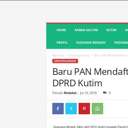
S
HOME
KABAR KALTIM
KUTIM
H
u
a
PROFIL
SUSUNAN REDAKSI
PEDOMAN
r
a
K
Beranda
Uncategorized
Baru PAN Mendaftarkan 
u
UNCATEGORIZED
t
Baru PAN Mendaft
i
DPRD Kutim
m
|
T
Penulis
Redaksi
-
Jul 15, 2018
0
e
r
d
e
p
a
Suasana Bimtek Silon oleh KPU Kutim kepada Parpol 