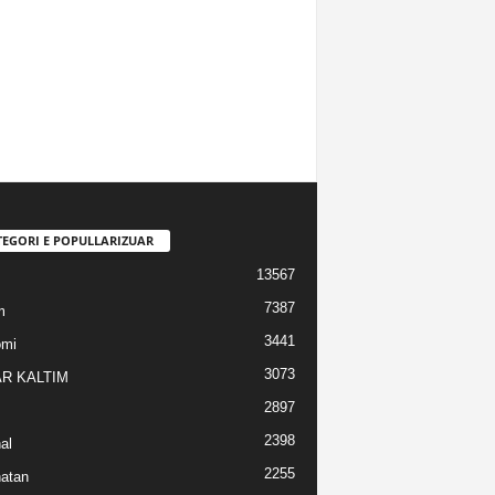
TEGORI E POPULLARIZUAR
13567
7387
m
3441
omi
3073
R KALTIM
2897
2398
al
2255
atan