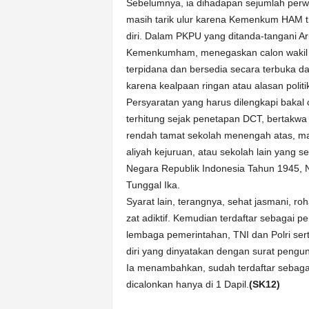
Sebelumnya, ia dihadapan sejumlah perwa
masih tarik ulur karena Kemenkum HAM t
diri. Dalam PKPU yang ditanda-tangani A
Kemenkumham, menegaskan calon wakil r
terpidana dan bersedia secara terbuka d
karena kealpaan ringan atau alasan politi
Persyaratan yang harus dilengkapi bakal c
terhitung sejak penetapan DCT, bertakw
rendah tamat sekolah menengah atas, ma
aliyah kejuruan, atau sekolah lain yang 
Negara Republik Indonesia Tahun 1945, 
Tunggal Ika.
Syarat lain, terangnya, sehat jasmani, r
zat adiktif. Kemudian terdaftar sebagai p
lembaga pemerintahan, TNI dan Polri ser
diri yang dinyatakan dengan surat pengund
Ia menambahkan, sudah terdaftar sebagai
dicalonkan hanya di 1 Dapil.
(SK12)