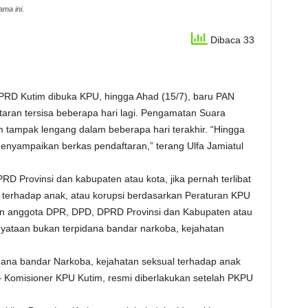
ama ini.
Dibaca 33
DPRD Kutim dibuka KPU, hingga Ahad (15/7), baru PAN
aran tersisa beberapa hari lagi. Pengamatan Suara
 tampak lengang dalam beberapa hari terakhir. “Hingga
menyampaikan berkas pendaftaran,” terang Ulfa Jamiatul
 Provinsi dan kabupaten atau kota, jika pernah terlibat
 terhadap anak, atau korupsi berdasarkan Peraturan KPU
n anggota DPR, DPD, DPRD Provinsi dan Kabupaten atau
ataan bukan terpidana bandar narkoba, kejahatan
dana bandar Narkoba, kejahatan seksual terhadap anak
a – Komisioner KPU Kutim, resmi diberlakukan setelah PKPU