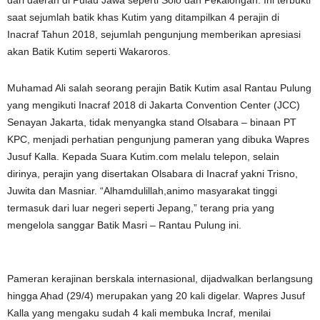
dari daerah di Pulau Jawa seperti Solo dan Pekalongan. Ini terbukti
saat sejumlah batik khas Kutim yang ditampilkan 4 perajin di
Inacraf Tahun 2018, sejumlah pengunjung memberikan apresiasi
akan Batik Kutim seperti Wakaroros.
Muhamad Ali salah seorang perajin Batik Kutim asal Rantau Pulung
yang mengikuti Inacraf 2018 di Jakarta Convention Center (JCC)
Senayan Jakarta, tidak menyangka stand Olsabara – binaan PT
KPC, menjadi perhatian pengunjung pameran yang dibuka Wapres
Jusuf Kalla. Kepada Suara Kutim.com melalu telepon, selain
dirinya, perajin yang disertakan Olsabara di Inacraf yakni Trisno,
Juwita dan Masniar. “Alhamdulillah,animo masyarakat tinggi
termasuk dari luar negeri seperti Jepang,” terang pria yang
mengelola sanggar Batik Masri – Rantau Pulung ini.
Pameran kerajinan berskala internasional, dijadwalkan berlangsung
hingga Ahad (29/4) merupakan yang 20 kali digelar. Wapres Jusuf
Kalla yang mengaku sudah 4 kali membuka Incraf, menilai