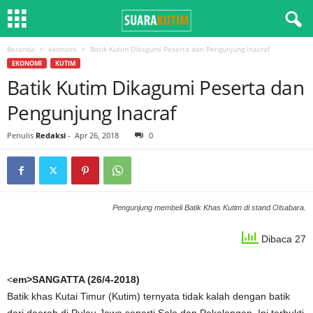
Beranda
ekonomi
Batik Kutim Dikagumi Peserta dan Pengunjung Inacraf
EKONOMI
KUTIM
Batik Kutim Dikagumi Peserta dan
Pengunjung Inacraf
Penulis
Redaksi
-
Apr 26, 2018
0
Pengunjung membeli Batik Khas Kutim di stand Olsabara.
Dibaca 27
<
em>SANGATTA (26/4-2018)
Batik khas Kutai Timur (Kutim) ternyata tidak kalah dengan batik