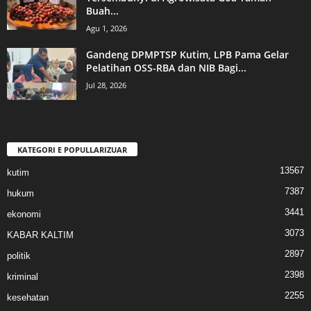
Buah...
Agu 1, 2026
Gandeng DPMPTSP Kutim, LPB Pama Gelar
Pelatihan OSS-RBA dan NIB Bagi...
Jul 28, 2026
KATEGORI E POPULLARIZUAR
13567
kutim
7387
hukum
3441
ekonomi
3073
KABAR KALTIM
2897
politik
2398
kriminal
2255
kesehatan