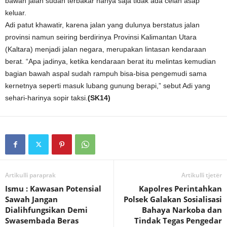
bawah jalan sudah terbakar hanya saja tidak ada celah asap
keluar.
Adi patut khawatir, karena jalan yang dulunya berstatus jalan
provinsi namun seiring berdirinya Provinsi Kalimantan Utara
(Kaltara) menjadi jalan negara, merupakan lintasan kendaraan
berat. “Apa jadinya, ketika kendaraan berat itu melintas kemudian
bagian bawah aspal sudah rampuh bisa-bisa pengemudi sama
kernetnya seperti masuk lubang gunung berapi,” sebut Adi yang
sehari-harinya sopir taksi.
(SK14)
Artikulli paraprak
Artikulli tjetër
Ismu : Kawasan Potensial
Kapolres Perintahkan
Sawah Jangan
Polsek Galakan Sosialisasi
Dialihfungsikan Demi
Bahaya Narkoba dan
Swasembada Beras
Tindak Tegas Pengedar