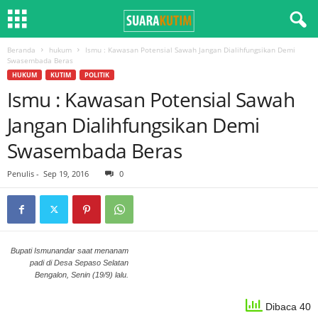
Beranda
hukum
Ismu : Kawasan Potensial Sawah Jangan Dialihfungsikan Demi
Swasembada Beras
HUKUM
KUTIM
POLITIK
Ismu : Kawasan Potensial Sawah
Jangan Dialihfungsikan Demi
Swasembada Beras
Penulis
-
Sep 19, 2016
0
Bupati Ismunandar saat menanam
padi di Desa Sepaso Selatan
Bengalon, Senin (19/9) lalu.
Dibaca 40