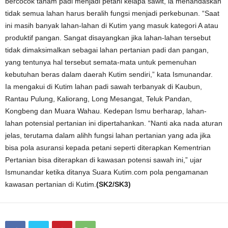
bercocok tanam padi menjadi petani kelapa sawit, ia menandaskan
tidak semua lahan harus beralih fungsi menjadi perkebunan. “Saat
ini masih banyak lahan-lahan di Kutim yang masuk kategori A atau
produktif pangan. Sangat disayangkan jika lahan-lahan tersebut
tidak dimaksimalkan sebagai lahan pertanian padi dan pangan,
yang tentunya hal tersebut semata-mata untuk pemenuhan
kebutuhan beras dalam daerah Kutim sendiri,” kata Ismunandar.
Ia mengakui di Kutim lahan padi sawah terbanyak di Kaubun,
Rantau Pulung, Kaliorang, Long Mesangat, Teluk Pandan,
Kongbeng dan Muara Wahau. Kedepan Ismu berharap, lahan-
lahan potensial pertanian ini dipertahankan. “Nanti aka nada aturan
jelas, terutama dalam alihh fungsi lahan pertanian yang ada jika
bisa pola asuransi kepada petani seperti diterapkan Kementrian
Pertanian bisa diterapkan di kawasan potensi sawah ini,” ujar
Ismunandar ketika ditanya Suara Kutim.com pola pengamanan
kawasan pertanian di Kutim.
(SK2/SK3)