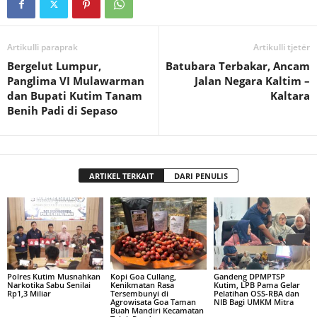
Artikulli paraprak
Artikulli tjetër
Bergelut Lumpur,
Batubara Terbakar, Ancam
Panglima VI Mulawarman
Jalan Negara Kaltim –
dan Bupati Kutim Tanam
Kaltara
Benih Padi di Sepaso
ARTIKEL TERKAIT
DARI PENULIS
Polres Kutim Musnahkan
Kopi Goa Cullang,
Gandeng DPMPTSP
Narkotika Sabu Senilai
Kenikmatan Rasa
Kutim, LPB Pama Gelar
Rp1,3 Miliar
Tersembunyi di
Pelatihan OSS-RBA dan
Agrowisata Goa Taman
NIB Bagi UMKM Mitra
Buah Mandiri Kecamatan