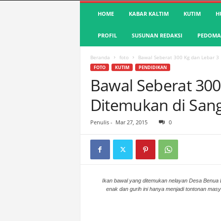
S
HOME
KABAR KALTIM
KUTIM
H
u
a
PROFIL
SUSUNAN REDAKSI
PEDOMAN
r
a
K
Beranda
foto
Bawal Seberat 300 Kg dan Lebar 3 
u
FOTO
KUTIM
PENDIDIKAN
t
Bawal Seberat 300
i
Ditemukan di Sang
m
|
T
Penulis
-
Mar 27, 2015
0
e
r
d
e
p
a
Ikan bawal yang ditemukan nelayan Desa Benua Ba
enak dan gurih ini hanya menjadi tontonan mas
n
&
A