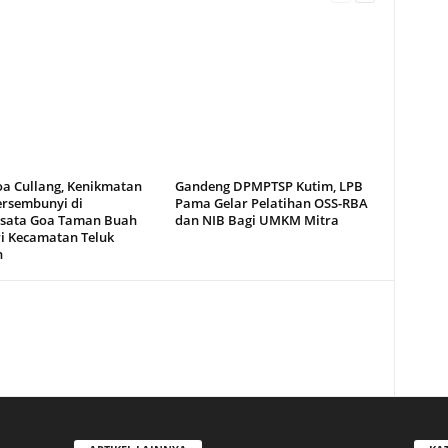
oa Cullang, Kenikmatan
Gandeng DPMPTSP Kutim, LPB
ersembunyi di
Pama Gelar Pelatihan OSS-RBA
sata Goa Taman Buah
dan NIB Bagi UMKM Mitra
i Kecamatan Teluk
n