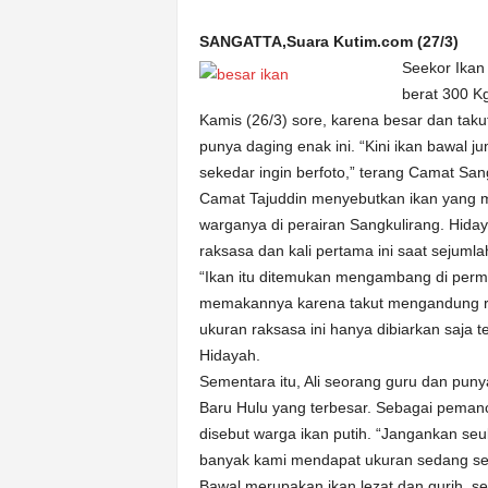
k
u
SANGATTA,Suara Kutim.com (27/3)
r
Seekor Ikan
a
berat 300 K
t
Kamis (26/3) sore, karena besar dan ta
punya daging enak ini. “Kini ikan bawal 
sekedar ingin berfoto,” terang Camat Sang
Camat Tajuddin menyebutkan ikan yang mi
warganya di perairan Sangkulirang. Hid
raksasa dan kali pertama ini saat sejuml
“Ikan itu ditemukan mengambang di per
memakannya karena takut mengandung racu
ukuran raksasa ini hanya dibiarkan saja 
Hidayah.
Sementara itu, Ali seorang guru dan pu
Baru Hulu yang terbesar. Sebagai pemanc
disebut warga ikan putih. “Jangankan seuk
banyak kami mendapat ukuran sedang sepe
Bawal merupakan ikan lezat dan gurih, s