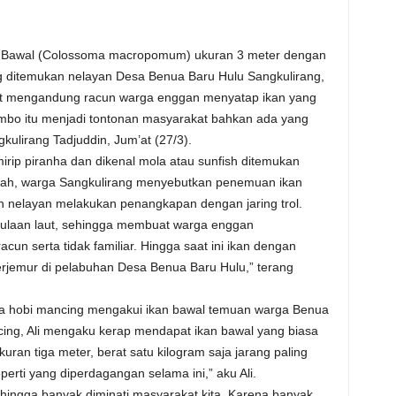
 Bawal (Colossoma macropomum) ukuran 3 meter dengan
g ditemukan nelayan Desa Benua Baru Hulu Sangkulirang,
kut mengandung racun warga enggan menyatap ikan yang
jumbo itu menjadi tontonan masyarakat bahkan ada yang
kulirang Tadjuddin, Jum’at (27/3).
rip piranha dan dikenal mola atau sunfish ditemukan
ayah, warga Sangkulirang menyebutkan penemuan ikan
ah nelayan melakukan penangkapan dengan jaring trol.
mulaan laut, sehingga membuat warga enggan
n serta tidak familiar. Hingga saat ini ikan dengan
terjemur di pelabuhan Desa Benua Baru Hulu,” terang
nya hobi mancing mengakui ikan bawal temuan warga Benua
ing, Ali mengaku kerap mendapat ikan bawal yang biasa
uran tiga meter, berat satu kilogram saja jarang paling
rti yang diperdagangan selama ini,” aku Ali.
ehingga banyak diminati masyarakat kita. Karena banyak