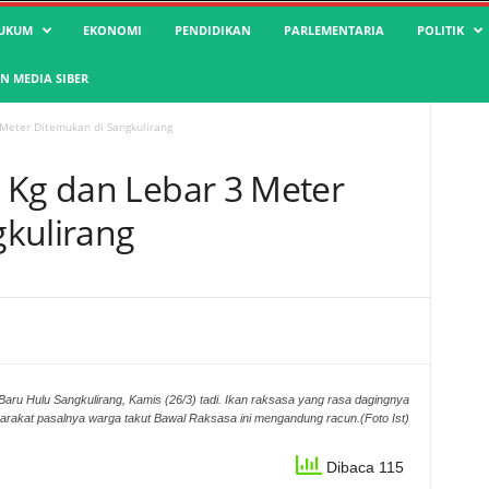
UKUM
EKONOMI
PENDIDIKAN
PARLEMENTARIA
POLITIK
 MEDIA SIBER
Meter Ditemukan di Sangkulirang
 Kg dan Lebar 3 Meter
kulirang
ru Hulu Sangkulirang, Kamis (26/3) tadi. Ikan raksasa yang rasa dagingnya
yarakat pasalnya warga takut Bawal Raksasa ini mengandung racun.(Foto Ist)
Dibaca 115