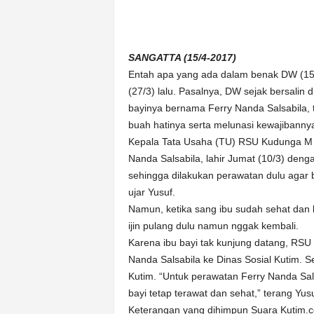
n
&
A
k
SANGATTA (15/4-2017)
u
Entah apa yang ada dalam benak DW (15) i
r
(27/3) lalu. Pasalnya, DW sejak bersali
a
bayinya bernama Ferry Nanda Salsabila,
t
buah hatinya serta melunasi kewajibanny
Kepala Tata Usaha (TU) RSU Kudunga M 
Nanda Salsabila, lahir Jumat (10/3) deng
sehingga dilakukan perawatan dulu agar ba
ujar Yusuf.
Namun, ketika sang ibu sudah sehat dan b
ijin pulang dulu namun nggak kembali.
Karena ibu bayi tak kunjung datang, RS
Nanda Salsabila ke Dinas Sosial Kutim. Sel
Kutim. “Untuk perawatan Ferry Nanda Sals
bayi tetap terawat dan sehat,” terang Yusu
Keterangan yang dihimpun Suara Kutim.co