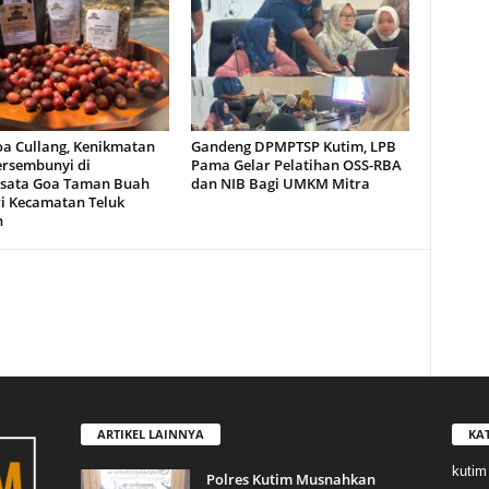
oa Cullang, Kenikmatan
Gandeng DPMPTSP Kutim, LPB
ersembunyi di
Pama Gelar Pelatihan OSS-RBA
sata Goa Taman Buah
dan NIB Bagi UMKM Mitra
i Kecamatan Teluk
n
ARTIKEL LAINNYA
KA
kutim
Polres Kutim Musnahkan