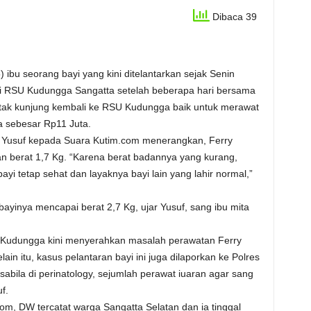
Dibaca 39
bu seorang bayi yang kini ditelantarkan sejak Senin
n di RSU Kudungga Sangatta setelah beberapa hari bersama
 tak kunjung kembali ke RSU Kudungga baik untuk merawat
a sebesar Rp11 Juta.
Yusuf kepada Suara Kutim.com menerangkan, Ferry
an berat 1,7 Kg. “Karena berat badannya yang kurang,
yi tetap sehat dan layaknya bayi lain yang lahir normal,”
ayinya mencapai berat 2,7 Kg, ujar Yusuf, sang ibu mita
U Kudungga kini menyerahkan masalah perawatan Ferry
ain itu, kasus pelantaran bayi ini juga dilaporkan ke Polres
abila di perinatology, sejumlah perawat iuaran agar sang
f.
m, DW tercatat warga Sangatta Selatan dan ia tinggal