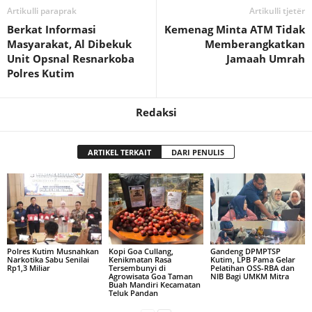
Artikulli paraprak
Artikulli tjetër
Berkat Informasi
Kemenag Minta ATM Tidak
Masyarakat, Al Dibekuk
Memberangkatkan
Unit Opsnal Resnarkoba
Jamaah Umrah
Polres Kutim
Redaksi
ARTIKEL TERKAIT
DARI PENULIS
Polres Kutim Musnahkan
Kopi Goa Cullang,
Gandeng DPMPTSP
Narkotika Sabu Senilai
Kenikmatan Rasa
Kutim, LPB Pama Gelar
Rp1,3 Miliar
Tersembunyi di
Pelatihan OSS-RBA dan
Agrowisata Goa Taman
NIB Bagi UMKM Mitra
Buah Mandiri Kecamatan
Teluk Pandan