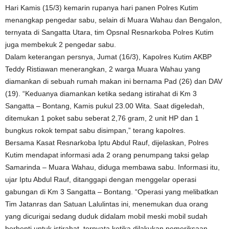
Hari Kamis (15/3) kemarin rupanya hari panen Polres Kutim
menangkap pengedar sabu, selain di Muara Wahau dan Bengalon,
ternyata di Sangatta Utara, tim Opsnal Resnarkoba Polres Kutim
juga membekuk 2 pengedar sabu.
Dalam keterangan persnya, Jumat (16/3), Kapolres Kutim AKBP
Teddy Ristiawan menerangkan, 2 warga Muara Wahau yang
diamankan di sebuah rumah makan ini bernama Pad (26) dan DAV
(19). “Keduanya diamankan ketika sedang istirahat di Km 3
Sangatta – Bontang, Kamis pukul 23.00 Wita. Saat digeledah,
ditemukan 1 poket sabu seberat 2,76 gram, 2 unit HP dan 1
bungkus rokok tempat sabu disimpan,” terang kapolres.
Bersama Kasat Resnarkoba Iptu Abdul Rauf, dijelaskan, Polres
Kutim mendapat informasi ada 2 orang penumpang taksi gelap
Samarinda – Muara Wahau, diduga membawa sabu. Informasi itu,
ujar Iptu Abdul Rauf, ditanggapi dengan menggelar operasi
gabungan di Km 3 Sangatta – Bontang. “Operasi yang melibatkan
Tim Jatanras dan Satuan Lalulintas ini, menemukan dua orang
yang dicurigai sedang duduk didalam mobil meski mobil sudah
berhenti untuk istirahat, ternyata ketika dilakukan pemeriksaan