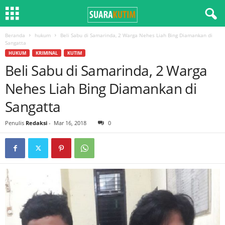
Beranda
hukum
Beli Sabu di Samarinda, 2 Warga Nehes Liah Bing Diamankan di
Sangatta
HUKUM
KRIMINAL
KUTIM
Beli Sabu di Samarinda, 2 Warga
Nehes Liah Bing Diamankan di
Sangatta
Penulis
Redaksi
-
Mar 16, 2018
0