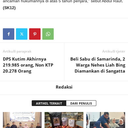
ancaman hukumannya di atas 5 tahun penjara,” sebut Abdul Rauf
.
(SK12)
Artikulli paraprak
Artikulli tjetër
DPS Kutim Akhirnya
Beli Sabu di Samarinda, 2
219.985 orang, Non KTP
Warga Nehes Liah Bing
20.278 Orang
Diamankan di Sangatta
Redaksi
ARTIKEL TERKAIT
DARI PENULIS