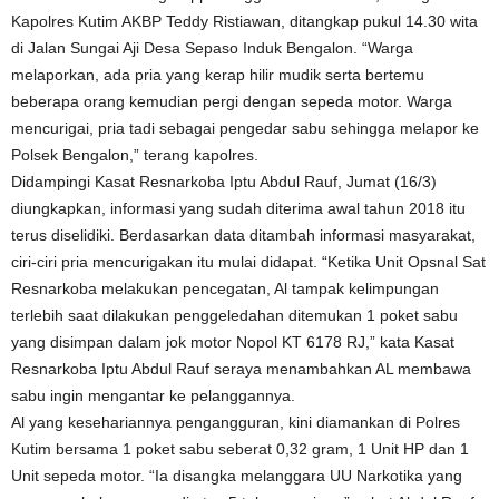
Kapolres Kutim AKBP Teddy Ristiawan, ditangkap pukul 14.30 wita
di Jalan Sungai Aji Desa Sepaso Induk Bengalon. “Warga
melaporkan, ada pria yang kerap hilir mudik serta bertemu
beberapa orang kemudian pergi dengan sepeda motor. Warga
mencurigai, pria tadi sebagai pengedar sabu sehingga melapor ke
Polsek Bengalon,” terang kapolres.
Didampingi Kasat Resnarkoba Iptu Abdul Rauf, Jumat (16/3)
diungkapkan, informasi yang sudah diterima awal tahun 2018 itu
terus diselidiki. Berdasarkan data ditambah informasi masyarakat,
ciri-ciri pria mencurigakan itu mulai didapat. “Ketika Unit Opsnal Sat
Resnarkoba melakukan pencegatan, Al tampak kelimpungan
terlebih saat dilakukan penggeledahan ditemukan 1 poket sabu
yang disimpan dalam jok motor Nopol KT 6178 RJ,” kata Kasat
Resnarkoba Iptu Abdul Rauf seraya menambahkan AL membawa
sabu ingin mengantar ke pelanggannya.
Al yang kesehariannya pengangguran, kini diamankan di Polres
Kutim bersama 1 poket sabu seberat 0,32 gram, 1 Unit HP dan 1
Unit sepeda motor. “Ia disangka melanggara UU Narkotika yang