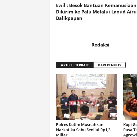
Ewil : Besok Bantuan Kemanusiaan
Dikirim ke Palu Melalui Lanud Air
Balikpapan
Redaksi
ARTIKEL TERKAIT
DARI PENULIS
Polres Kutim Musnahkan
Kopi G
Narkotika Sabu Senilai Rp1,3
Rasa T
Miliar
Agrowi