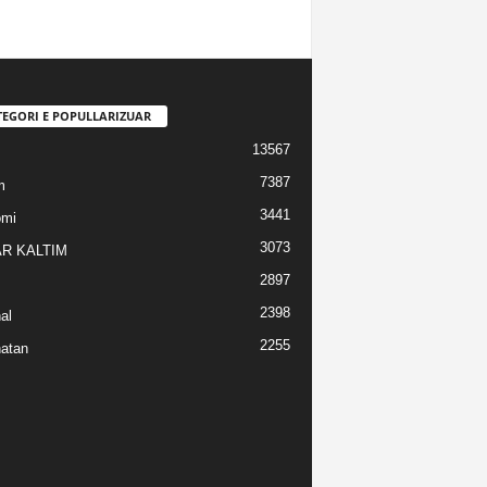
TEGORI E POPULLARIZUAR
13567
7387
m
3441
omi
3073
R KALTIM
2897
2398
al
2255
atan