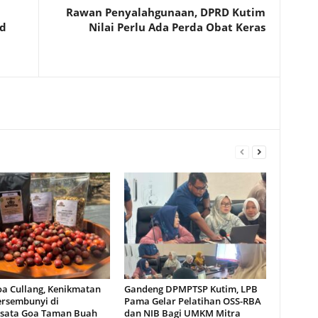
Rawan Penyalahgunaan, DPRD Kutim
ud
Nilai Perlu Ada Perda Obat Keras
oa Cullang, Kenikmatan
Gandeng DPMPTSP Kutim, LPB
ersembunyi di
Pama Gelar Pelatihan OSS-RBA
sata Goa Taman Buah
dan NIB Bagi UMKM Mitra