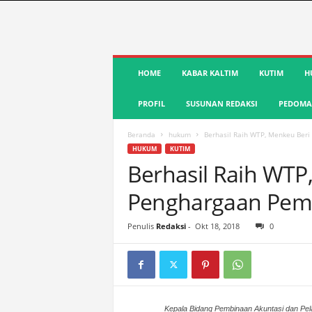
S
HOME
KABAR KALTIM
KUTIM
H
u
a
PROFIL
SUSUNAN REDAKSI
PEDOMAN
r
a
K
Beranda
hukum
Berhasil Raih WTP, Menkeu Ber
u
HUKUM
KUTIM
t
Berhasil Raih WTP
i
Penghargaan Pem
m
|
T
Penulis
Redaksi
-
Okt 18, 2018
0
e
r
d
e
p
Kepala Bidang Pembinaan Akuntasi dan Pel
a