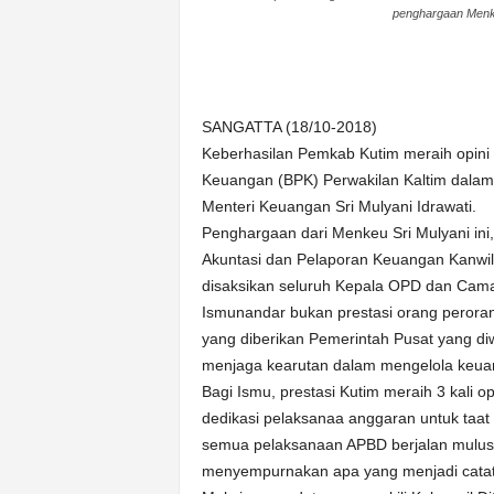
penghargaan Menke
n
&
A
k
u
SANGATTA (18/10-2018)
r
Keberhasilan Pemkab Kutim meraih opini
a
Keuangan (BPK) Perwakilan Kaltim dala
t
Menteri Keuangan Sri Mulyani Idrawati.
Penghargaan dari Menkeu Sri Mulyani ini
Akuntasi dan Pelaporan Keuangan Kanwil 
disaksikan seluruh Kepala OPD dan Cama
Ismunandar bukan prestasi orang perora
yang diberikan Pemerintah Pusat yang diwa
menjaga kearutan dalam mengelola keuan
Bagi Ismu, prestasi Kutim meraih 3 kali
dedikasi pelaksanaa anggaran untuk taa
semua pelaksanaan APBD berjalan mulus
menyempurnakan apa yang menjadi catat