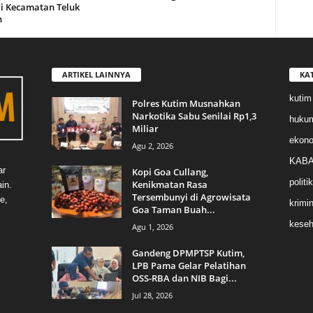
i Kecamatan Teluk
n
ARTIKEL LAINNYA
KA
kutim
Polres Kutim Musnahkan
Narkotika Sabu Senilai Rp1,3
huku
Miliar
ekon
Agu 2, 2026
KABA
ar
Kopi Goa Cullang,
politik
Kenikmatan Rasa
in.
Tersembunyi di Agrowisata
e,
krimin
Goa Taman Buah...
keseh
Agu 1, 2026
Gandeng DPMPTSP Kutim,
LPB Pama Gelar Pelatihan
OSS-RBA dan NIB Bagi...
Jul 28, 2026