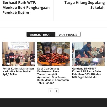
Berhasil Raih WTP,
Tasya Hilang Sepulang
Menkeu Beri Penghargaan
Sekolah
Pemkab Kutim
ARTIKEL TERKAIT
DARI PENULIS
Polres Kutim Musnahkan
Kopi Goa Cullang,
Gandeng DPMPTSP
Narkotika Sabu Senilai
Kenikmatan Rasa
Kutim, LPB Pama Gelar
Rp1,3 Miliar
Tersembunyi di
Pelatihan OSS-RBA dan
Agrowisata Goa Taman
NIB Bagi UMKM Mitra
Buah Mandiri Kecamatan
Teluk Pandan