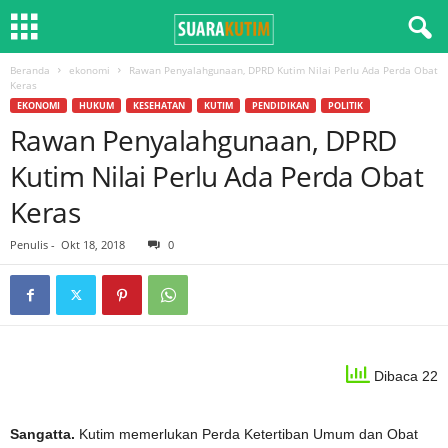
Beranda
ekonomi
Rawan Penyalahgunaan, DPRD Kutim Nilai Perlu Ada Perda Obat
Keras
EKONOMI
HUKUM
KESEHATAN
KUTIM
PENDIDIKAN
POLITIK
Rawan Penyalahgunaan, DPRD
Kutim Nilai Perlu Ada Perda Obat
Keras
Penulis
-
Okt 18, 2018
0
Dibaca 22
Sangatta.
Kutim memerlukan Perda Ketertiban Umum dan Obat