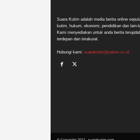
Suara Kutim adalah media berita online seput
kutim, hukum, ekonomi, pendidikan dan lain-la
Kami menyediakan untuk anda berita terupdat
terdepan dan terakurat.
Hubungi kami:
suarakutim@yahoo.co.id
© Copyright 2022 - suarakutim.com