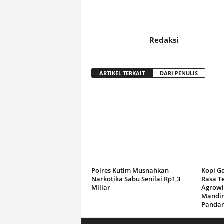
Redaksi
ARTIKEL TERKAIT
DARI PENULIS
Polres Kutim Musnahkan
Kopi G
Narkotika Sabu Senilai Rp1,3
Rasa T
Miliar
Agrowi
Mandir
Panda