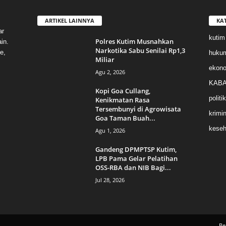
ARTIKEL LAINNYA
KA
ar
kutim
Polres Kutim Musnahkan
in.
Narkotika Sabu Senilai Rp1,3
e,
huku
Miliar
ekon
Agu 2, 2026
KABA
Kopi Goa Cullang,
politik
Kenikmatan Rasa
Tersembunyi di Agrowisata
krimin
Goa Taman Buah...
keseh
Agu 1, 2026
Gandeng DPMPTSP Kutim,
LPB Pama Gelar Pelatihan
OSS-RBA dan NIB Bagi...
Jul 28, 2026
Be