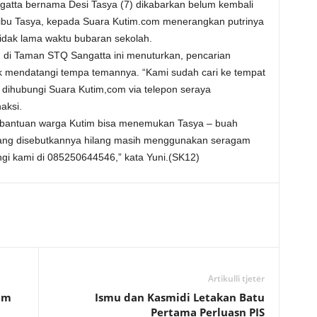
gatta bernama Desi Tasya (7) dikabarkan belum kembali
 ibu Tasya, kepada Suara Kutim.com menerangkan putrinya
idak lama waktu bubaran sekolah.
 di Taman STQ Sangatta ini menuturkan, pencarian
k mendatangi tempa temannya. “Kami sudah cari ke tempat
a dihubungi Suara Kutim,com via telepon seraya
aksi.
 bantuan warga Kutim bisa menemukan Tasya – buah
yang disebutkannya hilang masih menggunakan seragam
gi kami di 085250644546,” kata Yuni.(SK12)
Artikulli tjetër
im
Ismu dan Kasmidi Letakan Batu
Pertama Perluasn PIS