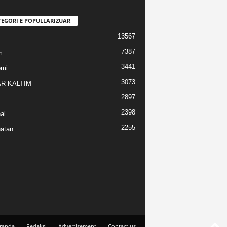
TEGORI E POPULLARIZUAR
13567
7387
m
3441
omi
3073
R KALTIM
2897
2398
al
2255
atan
randa
Redaksi
Advertisement
Contact us