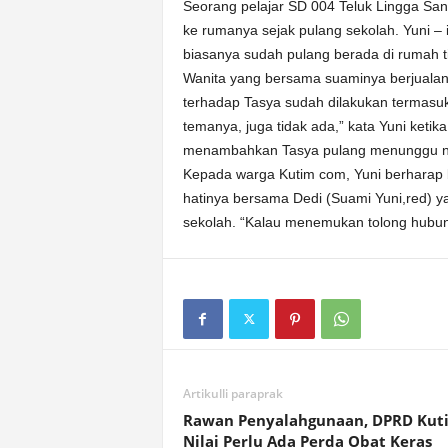
k
Seorang pelajar SD 004 Teluk Lingga San
u
ke rumanya sejak pulang sekolah. Yuni –
r
biasanya sudah pulang berada di rumah t
a
Wanita yang bersama suaminya berjualan
t
terhadap Tasya sudah dilakukan termasu
temanya, juga tidak ada,” kata Yuni ketik
menambahkan Tasya pulang menunggu n
Kepada warga Kutim com, Yuni berharap
hatinya bersama Dedi (Suami Yuni,red) 
sekolah. “Kalau menemukan tolong hubun
Artikulli paraprak
Rawan Penyalahgunaan, DPRD Kut
Nilai Perlu Ada Perda Obat Keras