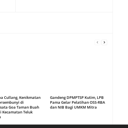
oa Cullang, Kenikmatan
Gandeng DPMPTSP Kutim, LPB
ersembunyi di
Pama Gelar Pelatihan OSS-RBA
sata Goa Taman Buah
dan NIB Bagi UMKM Mitra
i Kecamatan Teluk
n