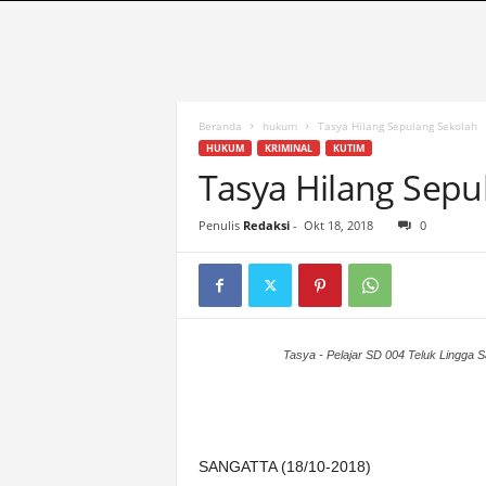
S
u
a
r
a
K
Beranda
hukum
Tasya Hilang Sepulang Sekolah
u
HUKUM
KRIMINAL
KUTIM
t
Tasya Hilang Sepu
i
m
Penulis
Redaksi
-
Okt 18, 2018
0
|
T
e
r
d
e
Tasya - Pelajar SD 004 Teluk Lingga S
p
a
n
&
SANGATTA (18/10-2018)
A