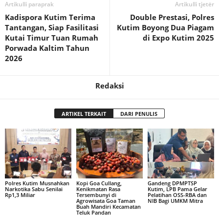
Artikulli paraprak
Artikulli tjetër
Kadispora Kutim Terima
Double Prestasi, Polres
Tantangan, Siap Fasilitasi
Kutim Boyong Dua Piagam
Kutai Timur Tuan Rumah
di Expo Kutim 2025
Porwada Kaltim Tahun
2026
Redaksi
ARTIKEL TERKAIT
DARI PENULIS
Polres Kutim Musnahkan
Kopi Goa Cullang,
Gandeng DPMPTSP
Narkotika Sabu Senilai
Kenikmatan Rasa
Kutim, LPB Pama Gelar
Rp1,3 Miliar
Tersembunyi di
Pelatihan OSS-RBA dan
Agrowisata Goa Taman
NIB Bagi UMKM Mitra
Buah Mandiri Kecamatan
Teluk Pandan