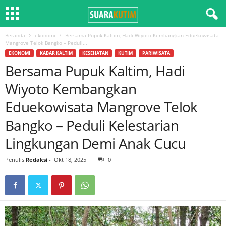
Beranda
ekonomi
Bersama Pupuk Kaltim, Hadi Wiyoto Kembangkan Eduekowisata
Mangrove Telok Bangko – Peduli...
EKONOMI
KABAR KALTIM
KESEHATAN
KUTIM
PARIWISATA
Bersama Pupuk Kaltim, Hadi
Wiyoto Kembangkan
Eduekowisata Mangrove Telok
Bangko – Peduli Kelestarian
Lingkungan Demi Anak Cucu
Penulis
Redaksi
-
Okt 18, 2025
0