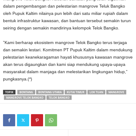
dalam pengembangan dan pelestarian mangrove Teluk Bangko
oleh Pupuk Kaltim nilainya pun lebih dari satu miliar rupiah dalam
bentuk infrastruktur kawasan, dan bantuan tersebut semakin turun
seiring dengan semakin mandirinya kelompok Telok Bangko.
”Kami berharap ekosistem mangrove Telok Bangko terus terjaga
dan semakin lestari. Komitmen PT Pupuk Kaltim dalam mendukung
pelestarian keanekaragaman hayati khususnya kawasan mangrove
akan terus digaungkan dan kami siap mendukung upaya-upaya
masyarakat dalam manjaga dan melestarikan lingkungan hidup,”
pungkasnya.(*)
TOPIK
BONTANG
BONTANG UTARA
KUTAI TIMUR
LOK TUAN
MANGROVE
MANGROVE TELOK BANGKO
TELOK BANGKO