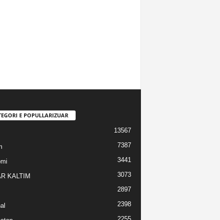
TEGORI E POPULLARIZUAR
13567
7387
m
3441
omi
3073
R KALTIM
2897
2398
al
2255