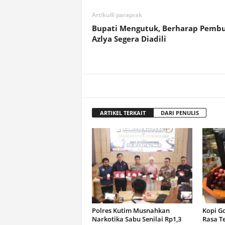
Artikulli paraprak
Bupati Mengutuk, Berharap Pemb
Azlya Segera Diadili
ARTIKEL TERKAIT
DARI PENULIS
Polres Kutim Musnahkan
Kopi G
Narkotika Sabu Senilai Rp1,3
Rasa T