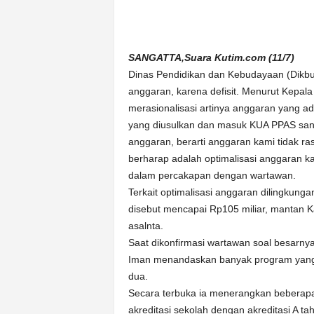
n
&
A
k
SANGATTA,Suara Kutim.com (11/7)
u
Dinas Pendidikan dan Kebudayaan (Dikbud
r
anggaran, karena defisit. Menurut Kepala
a
merasionalisasi artinya anggaran yang ad
t
yang diusulkan dan masuk KUA PPAS sanga
anggaran, berarti anggaran kami tidak rasi
berharap adalah optimalisasi anggaran ka
dalam percakapan dengan wartawan.
Terkait optimalisasi anggaran dilingkung
disebut mencapai Rp105 miliar, mantan K
asalnta.
Saat dikonfirmasi wartawan soal besarny
Iman menandaskan banyak program yang 
dua.
Secara terbuka ia menerangkan beberapa 
akreditasi sekolah dengan akreditasi A 