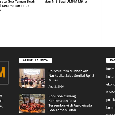
sata Goa Taman Buah
dan NIB Bagi UMKM Mitra
i Kecamatan Teluk
n
ARTIKEL LAINNYA
KA
kutim
Polres Kutim Musnahkan
Narkotika Sabu Senilai Rp1,3
huku
Miliar
ekon
Agu 2, 2026
KABA
ar
Kopi Goa Cullang,
politik
Kenikmatan Rasa
in.
Tersembunyi di Agrowisata
e,
krimin
Goa Taman Buah...