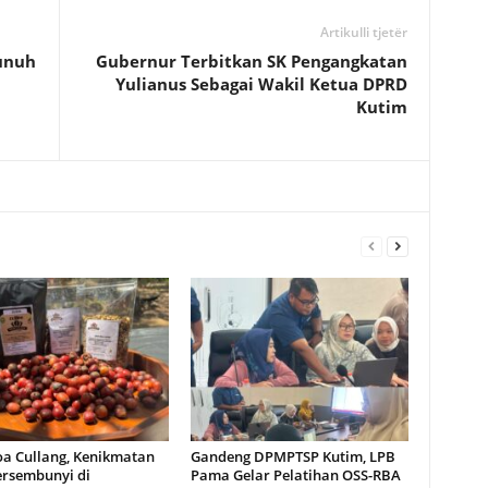
Artikulli tjetër
unuh
Gubernur Terbitkan SK Pengangkatan
Yulianus Sebagai Wakil Ketua DPRD
Kutim
oa Cullang, Kenikmatan
Gandeng DPMPTSP Kutim, LPB
ersembunyi di
Pama Gelar Pelatihan OSS-RBA