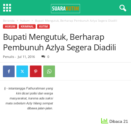
Beranda
hukum
Bupati Mengutuk, Berharap Pembunuh Azlya Segera Diadili
HUKUM
KRIMINAL
KUTIM
Bupati Mengutuk, Berharap
Pembunuh Azlya Segera Diadili
Penulis
-
Jul 11, 2016
0
Ij - tetantangga Fathurahman yang
kini dicari polisi dan warga
masyarakat, karena ada saksi
mata sebelum Azly hilang sempat
dibawa jalan-jalan.
Dibaca 21