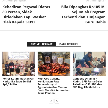
Artikulli paraprak
Artikulli tjetër
Kehadiran Pegawai Diatas
Bila Dipangkas Rp105 M,
80 Persen, Sidak
Sejumlah Program
Ditiadakan Tapi Waskat
Terhenti dan Tunjangan
Oleh Kepala SKPD
Guru Habis
ARTIKEL TERKAIT
DARI PENULIS
Polres Kutim Musnahkan
Kopi Goa Cullang,
Gandeng DPMPTSP
Narkotika Sabu Senilai
Kenikmatan Rasa
Kutim, LPB Pama Gelar
Rp1,3 Miliar
Tersembunyi di
Pelatihan OSS-RBA dan
Agrowisata Goa Taman
NIB Bagi UMKM Mitra
Buah Mandiri Kecamatan
Teluk Pandan