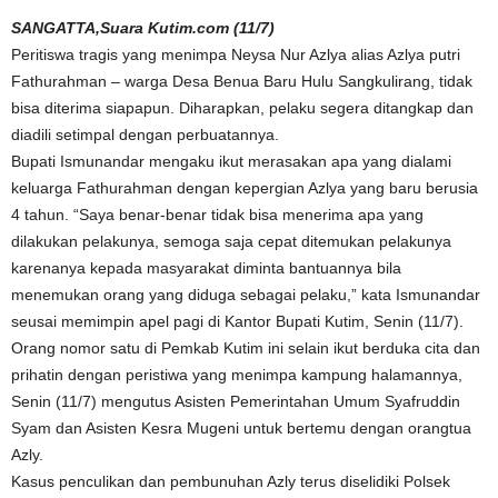
SANGATTA,Suara Kutim.com (11/7)
Peritiswa tragis yang menimpa Neysa Nur Azlya alias Azlya putri
Fathurahman – warga Desa Benua Baru Hulu Sangkulirang, tidak
bisa diterima siapapun. Diharapkan, pelaku segera ditangkap dan
diadili setimpal dengan perbuatannya.
Bupati Ismunandar mengaku ikut merasakan apa yang dialami
keluarga Fathurahman dengan kepergian Azlya yang baru berusia
4 tahun. “Saya benar-benar tidak bisa menerima apa yang
dilakukan pelakunya, semoga saja cepat ditemukan pelakunya
karenanya kepada masyarakat diminta bantuannya bila
menemukan orang yang diduga sebagai pelaku,” kata Ismunandar
seusai memimpin apel pagi di Kantor Bupati Kutim, Senin (11/7).
Orang nomor satu di Pemkab Kutim ini selain ikut berduka cita dan
prihatin dengan peristiwa yang menimpa kampung halamannya,
Senin (11/7) mengutus Asisten Pemerintahan Umum Syafruddin
Syam dan Asisten Kesra Mugeni untuk bertemu dengan orangtua
Azly.
Kasus penculikan dan pembunuhan Azly terus diselidiki Polsek