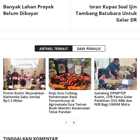
Banyak Lahan Proyek
Isran Kupas Soal Ijin
Belum Dibayar
Tambang Batubara Untuk
Gelar DR
ARTIKEL TERKAIT
DARI PENULIS
Polres Kutim Musnahkan
Kopi Goa Cullang,
Gandeng DPMPTSP
Narkotika Sabu Senilai
Kenikmatan Rasa
Kutim, LPB Pama Gelar
Rp1,3 Miliar
Tersembunyi di
Pelatihan OSS-RBA dan
Agrowisata Goa Taman
NIB Bagi UMKM Mitra
Buah Mandiri Kecamatan
Teluk Pandan
TINGGALKAN KOMENTAR