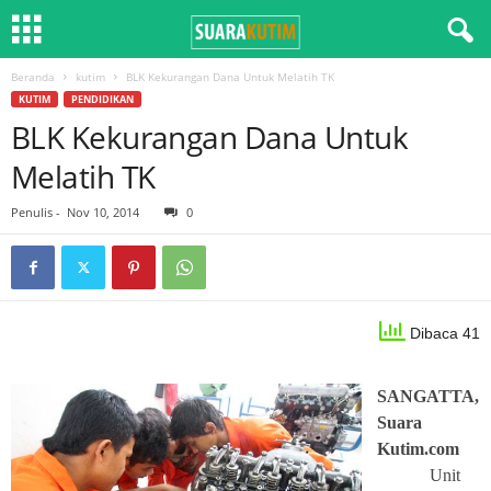
Beranda
kutim
BLK Kekurangan Dana Untuk Melatih TK
KUTIM
PENDIDIKAN
BLK Kekurangan Dana Untuk
Melatih TK
Penulis
-
Nov 10, 2014
0
Dibaca 41
SANGATTA,
Suara
Kutim.com
Unit