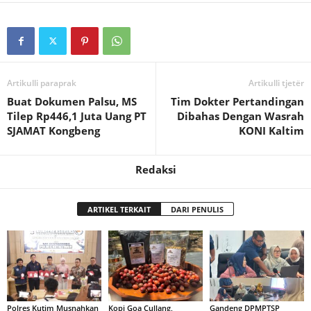
Artikulli paraprak
Artikulli tjetër
Buat Dokumen Palsu, MS
Tim Dokter Pertandingan
Tilep Rp446,1 Juta Uang PT
Dibahas Dengan Wasrah
SJAMAT Kongbeng
KONI Kaltim
Redaksi
ARTIKEL TERKAIT
DARI PENULIS
Polres Kutim Musnahkan
Kopi Goa Cullang,
Gandeng DPMPTSP