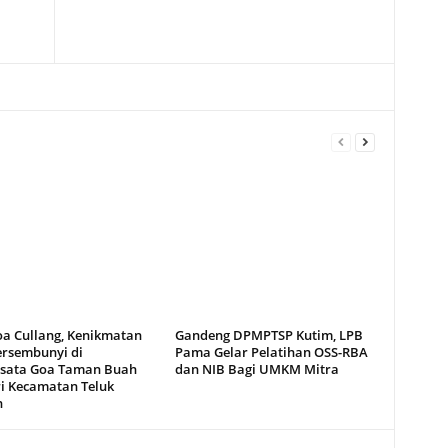
oa Cullang, Kenikmatan
Gandeng DPMPTSP Kutim, LPB
ersembunyi di
Pama Gelar Pelatihan OSS-RBA
sata Goa Taman Buah
dan NIB Bagi UMKM Mitra
i Kecamatan Teluk
n