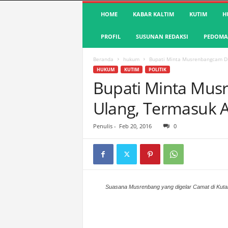
S
HOME
KABAR KALTIM
KUTIM
H
u
a
PROFIL
SUSUNAN REDAKSI
PEDOMAN
r
a
K
Beranda
hukum
Bupati Minta Musrenbangcam Di
u
HUKUM
KUTIM
POLITIK
t
Bupati Minta Mus
i
Ulang, Termasuk A
m
|
T
Penulis
-
Feb 20, 2016
0
e
r
d
e
p
a
Suasana Musrenbang yang digelar Camat di Kutai
n
&
A