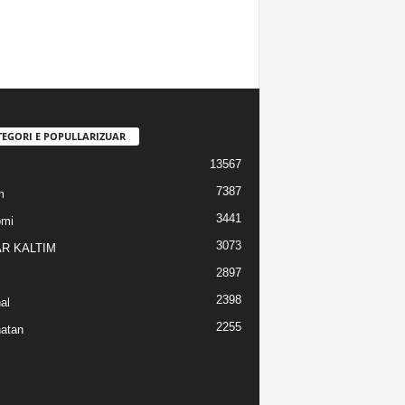
TEGORI E POPULLARIZUAR
13567
7387
m
3441
omi
3073
R KALTIM
2897
2398
al
2255
atan