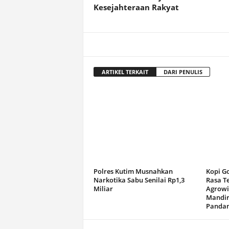
Kesejahteraan Rakyat
ARTIKEL TERKAIT
DARI PENULIS
Polres Kutim Musnahkan
Kopi G
Narkotika Sabu Senilai Rp1,3
Rasa T
Miliar
Agrowi
Mandir
Panda