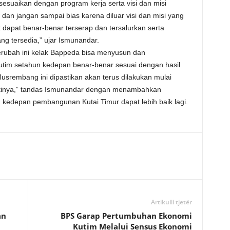
esuaikan dengan program kerja serta visi dan misi
 dan jangan sampai bias karena diluar visi dan misi yang
t dapat benar-benar terserap dan tersalurkan serta
g tersedia,” ujar Ismunandar.
rubah ini kelak Bappeda bisa menyusun dan
m setahun kedepan benar-benar sesuai dengan hasil
rembang ini dipastikan akan terus dilakukan mulai
ntinya,” tandas Ismunandar dengan menambahkan
kedepan pembangunan Kutai Timur dapat lebih baik lagi.
Artikulli tjetër
an
BPS Garap Pertumbuhan Ekonomi
Kutim Melalui Sensus Ekonomi