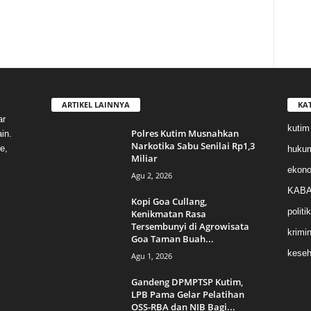
ARTIKEL LAINNYA
KA
ar
kutim
Polres Kutim Musnahkan
in.
Narkotika Sabu Senilai Rp1,3
e,
huku
Miliar
ekon
Agu 2, 2026
KABA
Kopi Goa Cullang,
politik
Kenikmatan Rasa
Tersembunyi di Agrowisata
krimin
Goa Taman Buah...
keseh
Agu 1, 2026
Gandeng DPMPTSP Kutim,
LPB Pama Gelar Pelatihan
OSS-RBA dan NIB Bagi...