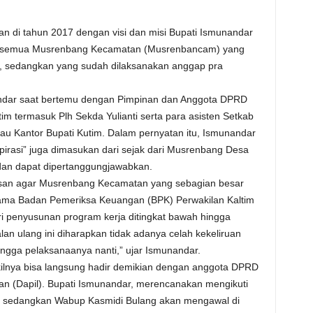
di tahun 2017 dengan visi dan misi Bupati Ismunandar
ta semua Musrenbang Kecamatan (Musrenbancam) yang
a, sedangkan yang sudah dilaksanakan anggap pra
andar saat bertemu dengan Pimpinan dan Anggota DPRD
im termasuk Plh Sekda Yulianti serta para asisten Setkab
dau Kantor Bupati Kutim. Dalam pernyatan itu, Ismunandar
irasi” juga dimasukan dari sejak dari Musrenbang Desa
dan dapat dipertanggungjawabkan.
san agar Musrenbang Kecamatan yang sebagian besar
ertama Badan Pemeriksa Keuangan (BPK) Perwakilan Kaltim
i penyusunan program kerja ditingkat bawah hingga
n ulang ini diharapkan tidak adanya celah kekeliruan
ngga pelaksanaanya nanti,” ujar Ismunandar.
akilnya bisa langsung hadir demikian dengan anggota DPRD
an (Dapil). Bupati Ismunandar, merencanakan mengikuti
r sedangkan Wabup Kasmidi Bulang akan mengawal di