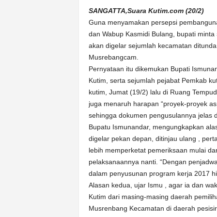
k
SANGATTA,Suara Kutim.com (20/2)
u
r
Guna menyamakan persepsi pembangunan 
a
dan Wabup Kasmidi Bulang, bupati min
t
akan digelar sejumlah kecamatan ditund
Musrebangcam.
Pernyataan itu dikemukan Bupati Ismun
Kutim, serta sejumlah pejabat Pemkab kut
kutim, Jumat (19/2) lalu di Ruang Tempu
juga menaruh harapan “proyek-proyek asp
sehingga dokumen pengusulannya jelas 
Bupatu Ismunandar, mengungkapkan ala
digelar pekan depan, ditinjau ulang , p
lebih memperketat pemeriksaan mulai dar
pelaksanaannya nanti. “Dengan penjadwala
dalam penyusunan program kerja 2017 hi
Alasan kedua, ujar Ismu , agar ia dan w
Kutim dari masing-masing daerah pemilih
Musrenbang Kecamatan di daerah pesisi