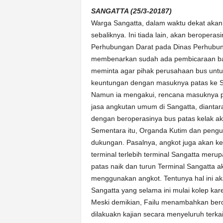
k
SANGATTA (25/3-20187)
u
r
Warga Sangatta, dalam waktu dekat akan d
a
sebaliknya. Ini tiada lain, akan beropera
t
Perhubungan Darat pada Dinas Perhubung
membenarkan sudah ada pembicaraan baka
meminta agar pihak perusahaan bus untu
keuntungan dengan masuknya patas ke Sa
Namun ia mengakui, rencana masuknya pa
jasa angkutan umum di Sangatta, diantara
dengan beroperasinya bus patas kelak a
Sementara itu, Organda Kutim dan pengu
dukungan. Pasalnya, angkot juga akan kec
terminal terlebih terminal Sangatta meru
patas naik dan turun Terminal Sangatta a
menggunakan angkot. Tentunya hal ini ak
Sangatta yang selama ini mulai kolep kar
Meski demikian, Failu menambahkan berop
dilakuakn kajian secara menyeluruh terka