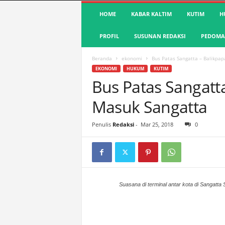
S
HOME
KABAR KALTIM
KUTIM
H
u
a
PROFIL
SUSUNAN REDAKSI
PEDOMAN
r
a
K
Beranda
ekonomi
Bus Patas Sangatta – Balikpa
u
EKONOMI
HUKUM
KUTIM
t
Bus Patas Sangatt
i
Masuk Sangatta
m
|
T
Penulis
Redaksi
-
Mar 25, 2018
0
e
r
d
e
p
a
Suasana di terminal antar kota di Sangatta 
n
&
A