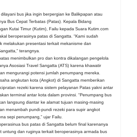
ilayani bus jika ingin berpergian ke Balikpapan atau
sinya Bus Cepat Terbatas (Patas). Kepala Bidang
an Kutai Timur (Kutim), Failu kepada Suara Kutim.com
l beroperasinya patas di Sangatta. “Kami sudah
k melakukan presentasi terkait mekanisme dan
ngatta,” terangnya.
tas menimbulkan pro dan kontra dikalangan pengelola
nya Asosiasi Travel Sangatta (ATS) karena khawatir
kan mengurangi potensi jumlah penumpang mereka.
saha angkutan kota (Angkot) di Sangatta memberikan
ipratan rezeki karena sistem pelayanan Patas yakni antar
pakan terminal antar kota dalam provinsi. “Penumpang bus
kan langsung diantar ke alamat tujuan masing-masing
an menambah pundi-pundi rezeki para supir angkot
ena sepi penumpang,” ujar Failu.
erasinua bus patas di Sangatta belum final karenanya
it untung dan ruginya terkait beroperasinya armada bus