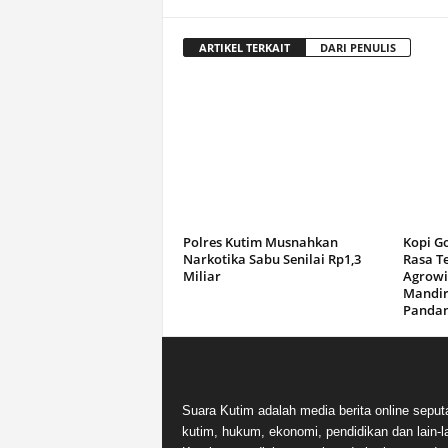
ARTIKEL TERKAIT
DARI PENULIS
Polres Kutim Musnahkan
Kopi G
Narkotika Sabu Senilai Rp1,3
Rasa T
Miliar
Agrowi
Mandir
Panda
Suara Kutim adalah media berita online seput
kutim, hukum, ekonomi, pendidikan dan lain-la