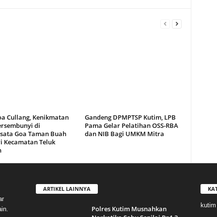
oa Cullang, Kenikmatan
Gandeng DPMPTSP Kutim, LPB
ersembunyi di
Pama Gelar Pelatihan OSS-RBA
sata Goa Taman Buah
dan NIB Bagi UMKM Mitra
i Kecamatan Teluk
n
ARTIKEL LAINNYA
KA
ar
kutim
Polres Kutim Musnahkan
in.