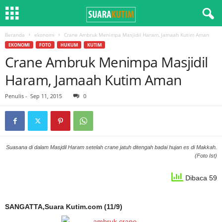
Beranda
ekonomi
Crane Ambruk Menimpa Masjidil Haram, Jamaah Kutim Aman
EKONOMI
FOTO
HUKUM
KUTIM
Crane Ambruk Menimpa Masjidil
Haram, Jamaah Kutim Aman
Penulis
-
Sep 11, 2015
0
Suasana di dalam Masjdil Haram setelah crane jatuh ditengah badai hujan es di Makkah.
(Foto Ist)
Dibaca 59
SANGATTA,Suara Kutim.com (11/9)